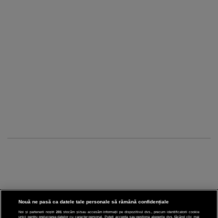
Nouă ne pasă ca datele tale personale să rămână confidențiale
Noi și partenerii noștri
201
stocăm și/sau accesăm informații pe dispozitivul dvs., precum identificatorii cookie
unici pentru prelucrarea datelor cu caracter personal. Puteți accepta sau gestiona alegerile dvs. făcând clic mai