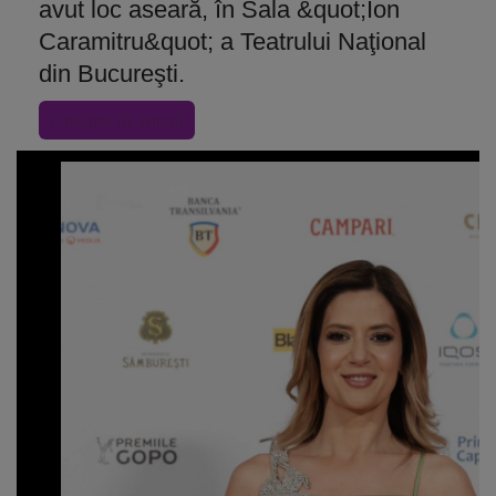
avut loc aseară, în Sala &quot;Ion
Caramitru&quot; a Teatrului Naţional
din Bucureşti.
« Inapoi la articol