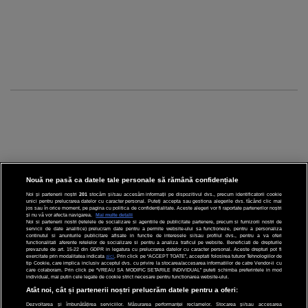
Nouă ne pasă ca datele tale personale să rămână confidențiale
Noi și partenerii noștri
201
stocăm și/sau accesăm informații pe dispozitivul dvs., precum identificatorii cookie
unici pentru prelucrarea datelor cu caracter personal. Puteți accepta sau gestiona alegerile dvs. făcând clic mai
CINEMA
jos sau în orice moment, pe pagina cu politica de confidențialitate. Aceste alegeri vor fi raportate partenerilor noștri
și nu vă vor afecta navigarea.
Mai multe detalii
Noi si partenerii nostri (retelele de socializare si agentiile de publicitate partenere, precum si furnizorii nostri de
servicii de date analitice) prelucram date pentru a permite website-ului sa functioneze, pentru a personaliza
DIVERTISMENT
continutul si anunturile publicitare afisate in functie de interesele si/sau profilul dvs., pentru a va oferi
functionalitati aferente retelelor de socializare si pentru a analiza traficul pe website. Beneficiati de drepturile
prevazute de art. 15-22 din GDPR in legatura cu prelucrarea datelor cu caracter personal. Aceste drepturi pot fi
STIRI
exercitate prin modalitatea indicata
aici
. Prin click pe “ACCEPT TOATE”, acceptati folosirea tuturor Tehnologiilor de
tip Cookie, care implica inclusiv acceptul dvs. cu privire la stocarea/accesarea informatiilor de catre Vendor-ii cu
care colaboram. Prin click pe “VREAU SA MODIFIC SETARILE INDIVIDUAL” puteti schimba preferintele in mod
TEHNOLOGIE
individual, mai putin cele legate de cookie strict necesare pentru functionarea website-ului.
Atât noi, cât și partenerii noștri prelucrăm datele pentru a oferi:
SPORT
Dezvoltarea și îmbunătățirea serviciilor. Măsurarea performanței reclamelor. Stocarea și/sau accesarea