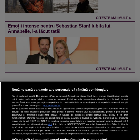
CITESTE MAI MULT ►
Emoții intense pentru Sebastian Stan! Iubita lui,
Annabelle, l-a făcut tată!
CITESTE MAI MULT ►
Nouă ne pasă ca datele tale personale să rămână confidențiale
Noi și partenerii noștri
201
stocăm și/sau accesăm informații pe dispozitivul dvs., precum identificatorii cookie
unici pentru prelucrarea datelor cu caracter personal. Puteți accepta sau gestiona alegerile dvs. făcând clic mai
CINEMA
jos sau în orice moment, pe pagina cu politica de confidențialitate. Aceste alegeri vor fi raportate partenerilor noștri
și nu vă vor afecta navigarea.
Mai multe detalii
Noi si partenerii nostri (retelele de socializare si agentiile de publicitate partenere, precum si furnizorii nostri de
servicii de date analitice) prelucram date pentru a permite website-ului sa functioneze, pentru a personaliza
DIVERTISMENT
continutul si anunturile publicitare afisate in functie de interesele si/sau profilul dvs., pentru a va oferi
functionalitati aferente retelelor de socializare si pentru a analiza traficul pe website. Beneficiati de drepturile
prevazute de art. 15-22 din GDPR in legatura cu prelucrarea datelor cu caracter personal. Aceste drepturi pot fi
STIRI
exercitate prin modalitatea indicata
aici
. Prin click pe “ACCEPT TOATE”, acceptati folosirea tuturor Tehnologiilor de
tip Cookie, care implica inclusiv acceptul dvs. cu privire la stocarea/accesarea informatiilor de catre Vendor-ii cu
care colaboram. Prin click pe “VREAU SA MODIFIC SETARILE INDIVIDUAL” puteti schimba preferintele in mod
TEHNOLOGIE
individual, mai putin cele legate de cookie strict necesare pentru functionarea website-ului.
Atât noi, cât și partenerii noștri prelucrăm datele pentru a oferi: