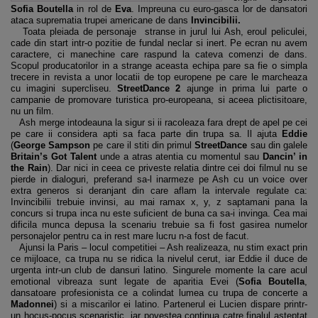
Sofia Boutella
in rol de
Eva
. Impreuna cu euro-gasca lor de dansatori
ataca suprematia trupei americane de dans
Invincibilii.
Toata pleiada de personaje stranse in jurul lui Ash, eroul peliculei,
cade din start intr-o pozitie de fundal neclar si inert. Pe ecran nu avem
caractere, ci manechine care raspund la cateva comenzi de dans.
Scopul producatorilor in a strange aceasta echipa pare sa fie o simpla
trecere in revista a unor locatii de top europene pe care le marcheaza
cu imagini supercliseu.
StreetDance 2
ajunge in prima lui parte o
campanie de promovare turistica pro-europeana, si aceea plictisitoare,
nu un film.
Ash merge intodeauna la sigur si ii racoleaza fara drept de apel pe cei
pe care ii considera apti sa faca parte din trupa sa. Il ajuta
Eddie
(
George Sampson
pe care il stiti din primul
StreetDance
sau din galele
Britain’s Got Talent
unde a atras atentia cu momentul sau
Dancin’ in
the Rain
). Dar nici in ceea ce priveste relatia dintre cei doi filmul nu se
pierde in dialoguri, preferand sa-l inarmeze pe Ash cu un voice over
extra generos si deranjant din care aflam la intervale regulate ca:
Invincibilii trebuie invinsi, au mai ramax x, y, z saptamani pana la
concurs si trupa inca nu este suficient de buna ca sa-i invinga. Cea mai
dificila munca depusa la scenariu trebuie sa fi fost gasirea numelor
personajelor pentru ca in rest mare lucru n-a fost de facut.
Ajunsi la Paris – locul competitiei – Ash realizeaza, nu stim exact prin
ce mijloace, ca trupa nu se ridica la nivelul cerut, iar Eddie il duce de
urgenta intr-un club de dansuri latino. Singurele momente la care acul
emotional vibreaza sunt legate de aparitia Evei (
Sofia Boutella
,
dansatoare profesionista ce a colindat lumea cu trupa de concerte a
Madonnei
) si a miscarilor ei latino. Partenerul ei Lucien dispare printr-
un hocus-pocus scenaristic, iar povestea continua catre finalul asteptat