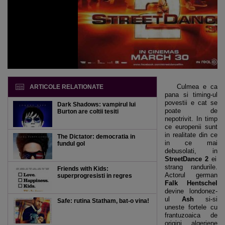
Culmea e ca
ARTICOLE RELATIONATE
pana si timing-ul
povestii e cat se
Dark Shadows: vampirul lui
poate de
Burton are coltii tesiti
nepotrivit. In timp
ce europenii sunt
in realitate din ce
The Dictator: democratia in
in ce mai
fundul gol
debusolati, in
StreetDance 2
ei
strang randurile.
Friends with Kids:
Actorul german
superprogresisti in regres
Falk Hentschel
devine londonez-
ul
Ash
si-si
Safe: rutina Statham, bat-o vina!
uneste fortele cu
frantuzoaica de
origini algeriene