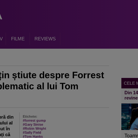
V
FILME
REVIEWS
țin știute despre Forrest
CELE M
lematic al lui Tom
Din 1
revine
bră din
Etichete:
#forrest gump
lui al
#Gary Sinise
ut în
#Robin Wright
#Sally Field
ți că
Toamn
#Tom Hanks