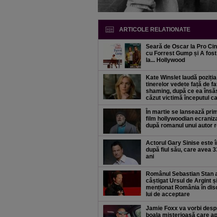
ARTICOLE RELATIONATE
Seară de Oscar la Pro Ci
cu Forrest Gump și A fost
la... Hollywood
Kate Winslet laudă poziția
tinerelor vedete față de fa
shaming, după ce ea însăș
căzut victimă începutul ca
În martie se lansează pri
film hollywoodian ecraniz
după romanul unui autor
Actorul Gary Sinise este î
după fiul său, care avea 3
ani
Românul Sebastian Stan 
câștigat Ursul de Argint ș
menționat România în dis
lui de acceptare
Jamie Foxx va vorbi desp
boala misterioasă care a