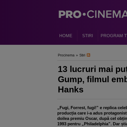
HOME
STIRI
PROGRAM T
Procinema
»
Stiri
13 lucruri mai pu
Gump, filmul emb
Hanks
„Fugi, Forrest, fugi!”
e replica cele
producția care i-a adus protagonistu
doilea premiu Oscar, după cel obțin
1993 pentru „Philadelphia”. Dar știa