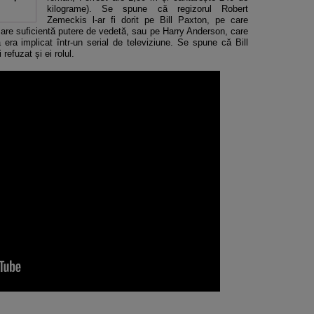
kilograme). Se spune că regizorul Robert
Zemeckis l-ar fi dorit pe Bill Paxton, pe care
u are suficientă putere de vedetă, sau pe Harry Anderson, care
 era implicat într-un serial de televiziune. Se spune că Bill
efuzat și ei rolul.