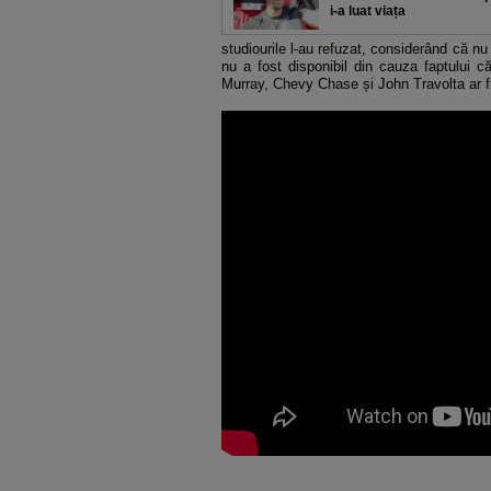
i-a luat viața
studiourile l-au refuzat, considerând că n
nu a fost disponibil din cauza faptului că
Murray, Chevy Chase și John Travolta ar fi r