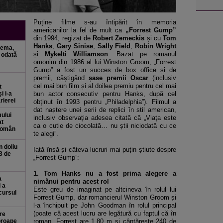
Puține filme s-au întipărit în memoria
americanilor la fel de mult ca
„Forrest Gump”
din 1994, regizat de
Robert Zemeckis
și cu
Tom
Hanks
,
Gary Sinise
,
Sally Field
,
Robin Wright
nema,
și
Mykelti Williamson
. Bazat pe romanul
 odată
omonim din 1986 al lui Winston Groom, „Forrest
Gump” a fost un succes de box office și de
premii, câștigând
șase premii Oscar
(inclusiv
cel mai bun film și al doilea premiu pentru cel mai
t
i i-a
bun actor consecutiv pentru Hanks, după cel
rierei
obținut în 1993 pentru „Philadelphia”). Filmul a
dat naștere unei serii de replici în stil american,
mului
inclusiv observația adesea citată că „Viața este
at
ca o cutie de ciocolată… nu știi niciodată cu ce
 român
te alegi”.
n doliu
Iată însă și câteva lucruri mai puțin știute despre
3 de
„Forrest Gump”:
1. Tom Hanks nu a fost prima alegere a
a
nimănui pentru acest rol
i a
Este greu de imaginat pe altcineva în rolul lui
cursul
Forrest Gump, dar romancierul Winston Groom și
l-a închipuit pe John Goodman în rolul principal
(poate că acest lucru are legătură cu faptul că în
re
proape
roman, Forrest are 1,80 m și cântărește 240 de