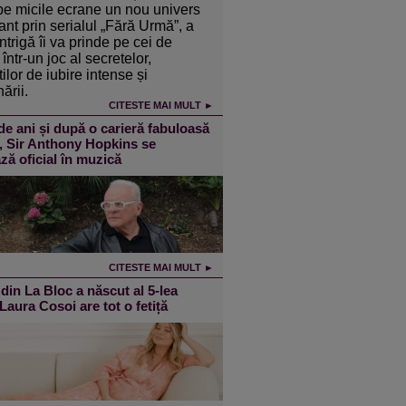
pe micile ecrane un nou univers
ant prin serialul „Fără Urmă”, a
intrigă îi va prinde pe cei de
într-un joc al secretelor,
ilor de iubire intense și
ării.
CITESTE MAI MULT ►
de ani și după o carieră fabuloasă
m, Sir Anthony Hopkins se
ză oficial în muzică
CITESTE MAI MULT ►
din La Bloc a născut al 5-lea
 Laura Cosoi are tot o fetiță