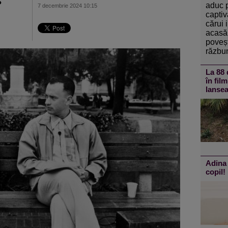
?
aduc 
7 decembrie 2024 10:15
captiv
cărui 
acasă 
poveșt
răzbun
La 88 
în fil
lansea
Adina 
copil!