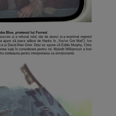
bba Blue, prietenul lui Forrest
cces și a refuzat rolul, dar de atunci și-a exprimat regretul
 a ajuns să joace alături de Hanks în „You've Got Mail”). Ice
 ca și David Alan Grier. Deși se spune că Eddie Murphy, Chris
ea luați în considerare pentru rol, Mykelti Williamson a fost
pentru totdeauna pentru interpretarea sa emoționantă.