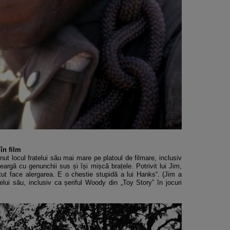
în film
inut locul fratelui său mai mare pe platoul de filmare, inclusiv
argă cu genunchii sus și își mișcă brațele. Potrivit lui Jim,
tut face alergarea. E o chestie stupidă a lui Hanks“. (Jim a
elui său, inclusiv ca șeriful Woody din „Toy Story” în jocuri