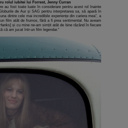
ru rolul iubitei lui Forrest, Jenny Curran
 au fost toate luate în considerare pentru acest rol înainte
 Globurile de Aur și SAG pentru interpretarea sa, să apară în
una dintre cele mai incredibile experiențe din cariera mea”, a
 un film atât de frumos, fără a fi prea sentimental. Nu aveam
Hanks] și cu mine ne-am simțit atât de bine râzând în fiecare
ă că am jucat într-un film legendar.“