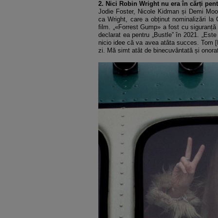
2. Nici Robin Wright nu era în cărți pent
Jodie Foster, Nicole Kidman și Demi Moore
ca Wright, care a obținut nominalizări la
film. „«Forrest Gump» a fost cu siguranță 
declarat ea pentru „Bustle” în 2021. „Este
nicio idee că va avea atâta succes. Tom [
zi. Mă simt atât de binecuvântată și onorat