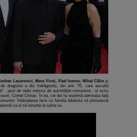
erban Lazarovici, Mara Vicol, Vlad Ivanov, Mihai Călin
şi
de dragoste a doi îndrăgostiți, din anii ’70, care ascultă
 - post de radio interzis de autoritățile comuniste - și scriu
iunii, Cornel Chiriac. În ea, cei doi își exprimă admirația față
comunist. Întâmplarea face ca familia băiatului să primească
eamnă ca el să renunțe la iubita lui.