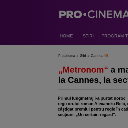
HOME
STIRI
PROGRAM T
Procinema
»
Stiri
»
Cannes
„Metronom“
a ma
la Cannes, la sec
Primul lungmetraj i-a purtat noroc
regizorului roman Alexandru Belc, 
câștigat premiul pentru regie în cad
secţiunii „Un certain regard“.