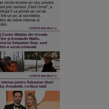
pe micile ecrane un nou univers
ant prin serialul „Fără Urmă”, a
intrigă îi va prinde pe cei de
într-un joc al secretelor,
ilor de iubire intense și
ării.
CITESTE MAI MULT ►
j Coster-Waldau din Urzeala
ilor și Annabelle Wallis,
ica lui Sebastian Stan, sunt
 într-o cursă criminală
CITESTE MAI MULT ►
 intense pentru Sebastian Stan!
lui, Annabelle, l-a făcut tată!