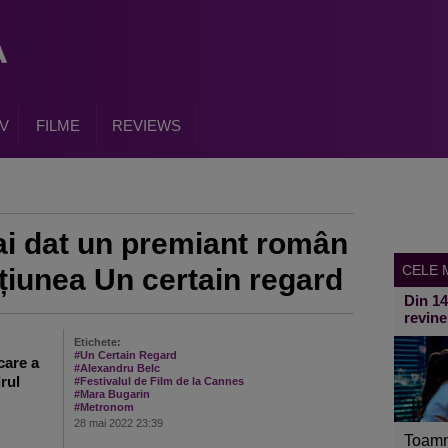
V
FILME
REVIEWS
i dat un premiant român
CELE M
țiunea Un certain regard
Din 1
revine
Etichete:
#Un Certain Regard
care a
#Alexandru Belc
rul
#Festivalul de Film de la Cannes
#Mara Bugarin
#Metronom
28 mai 2022 23:39
Toamn