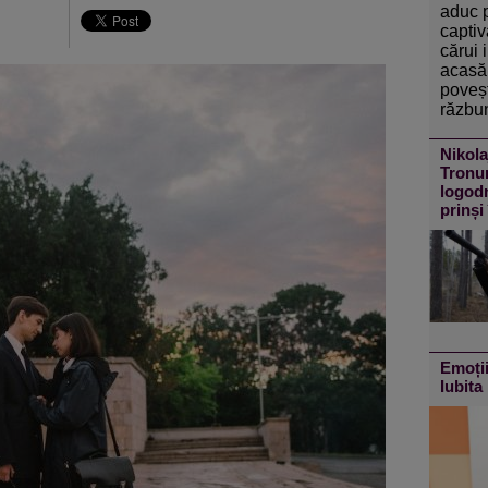
aduc 
captiv
cărui 
acasă 
poveșt
răzbun
Nikola
Tronur
logodn
prinși
Emoții
Iubita 