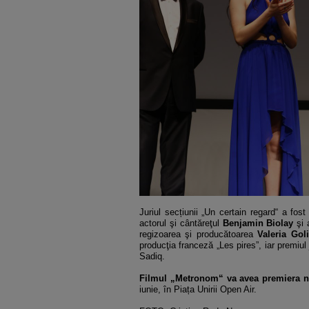
Juriul secțiunii „Un certain regard“ a fos
actorul şi cântăreţul
Benjamin Biolay
şi 
regizoarea şi producătoarea
Valeria Gol
producţia franceză „Les pires”, iar premiul
Sadiq.
Filmul „Metronom“ va avea premiera na
iunie, în Piața Unirii Open Air.