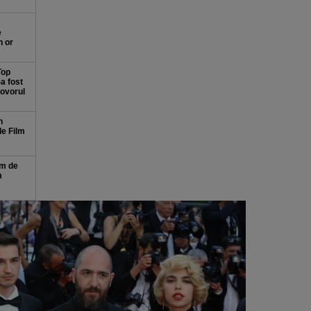
e
n or
Top
a fost
covorul
n
de Film
lm de
m