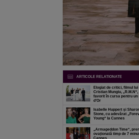
ARTICOLE RELATIONATE
Elogiat de critici, filmul lui
Cristian Mungiu, „R.M.N“,
favorit în cursa pentru u
d’Or
Isabelle Huppert și Sharo
Stone, cu adevărat „Fore
Young“ la Cannes
„Armageddon Time“, pre
ovaționată timp de 7 minu
Cannes