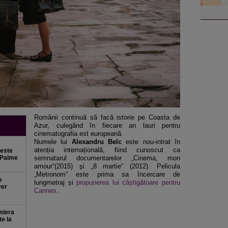
Românii continuă să facă istorie pe Coasta de
Azur, culegând în fiecare an lauri pentru
cinematografia est europeană.
Numele lui
Alexandru Belc
este nou-intrat în
atenția internațională, fiind cunoscut ca
 este
n Palme
semnatarul documentarelor „Cinema, mon
amour“(2015) şi „8 martie“ (2012). Pelicula
„Metronom“ este prima sa încercare de
n
lungmetraj și
propunerea lui câștigătoare pentru
ver
Cannes
.
miera
te la