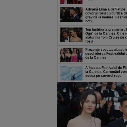
Adriana Lima a defilat pe
covorul roșu cu burtica d
gravidă la vedere! Fashio
not?
Top fashion la premiera „
Gun“ de la Cannes. Cine i-
alături lui Tom Cruise pe 
roșu
Prezențe spectaculoase î
deschiderea Festivalului 
de la Cannes
A început Festivalul de Fi
la Cannes. Ce români vo
vedea pe covorul roșu