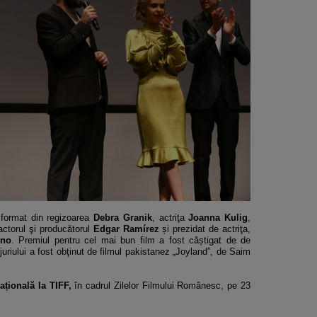
t format din regizoarea
Debra Granik
, actriţa
Joanna Kulig
,
actorul şi producătorul
Edgar Ramírez
și prezidat de actriţa,
ino
. Premiul pentru cel mai bun film a fost câștigat de de
 juriului a fost obţinut de filmul pakistanez „Joyland”, de Saim
țională la TIFF,
în cadrul Zilelor Filmului Românesc, pe 23