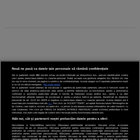
Nouă ne pasă ca datele tale personale să rămână confidențiale
Noi și partenerii noștri
201
stocăm și/sau accesăm informații pe dispozitivul dvs., precum identificatorii cookie
unici pentru prelucrarea datelor cu caracter personal. Puteți accepta sau gestiona alegerile dvs. făcând clic mai
CINEMA
jos sau în orice moment, pe pagina cu politica de confidențialitate. Aceste alegeri vor fi raportate partenerilor noștri
și nu vă vor afecta navigarea.
Mai multe detalii
Noi si partenerii nostri (retelele de socializare si agentiile de publicitate partenere, precum si furnizorii nostri de
servicii de date analitice) prelucram date pentru a permite website-ului sa functioneze, pentru a personaliza
DIVERTISMENT
continutul si anunturile publicitare afisate in functie de interesele si/sau profilul dvs., pentru a va oferi
functionalitati aferente retelelor de socializare si pentru a analiza traficul pe website. Beneficiati de drepturile
prevazute de art. 15-22 din GDPR in legatura cu prelucrarea datelor cu caracter personal. Aceste drepturi pot fi
STIRI
exercitate prin modalitatea indicata
aici
. Prin click pe “ACCEPT TOATE”, acceptati folosirea tuturor Tehnologiilor de
tip Cookie, care implica inclusiv acceptul dvs. cu privire la stocarea/accesarea informatiilor de catre Vendor-ii cu
care colaboram. Prin click pe “VREAU SA MODIFIC SETARILE INDIVIDUAL” puteti schimba preferintele in mod
TEHNOLOGIE
individual, mai putin cele legate de cookie strict necesare pentru functionarea website-ului.
Atât noi, cât și partenerii noștri prelucrăm datele pentru a oferi:
SPORT
Dezvoltarea și îmbunătățirea serviciilor. Măsurarea performanței reclamelor. Stocarea și/sau accesarea
informațiilor de pe un dispozitiv. Utilizarea profilurilor pentru selectarea conținutului personalizat. Crearea
JOBURI PRO
profilurilor de conținut personalizat. Utilizarea profilurilor pentru selectarea publicității personalizate. Crearea
profilurilor pentru publicitate personalizată. Măsurarea performanței conținutului. Înțelegerea publicului prin
statistici sau combinații de date din surse diferite. Utilizarea de date limitate pentru a selecta publicitatea.
Utilizarea datelor limitate pentru a selecta conținutul. Date precise de geolocație și identificarea prin scanarea