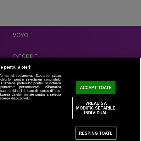
VOYO
DESPRE
Politica Confidentialitate
le pentru a oferi:
Contact
formanței reclamelor. Stocarea și/sau
filurilor pentru selectarea conținutului
Utilizarea profilurilor pentru selectarea
 publicitate personalizată. Măsurarea
ACCEPT TOATE
i sau combinații de date din surse diferite.
ilizarea datelor limitate pentru a selecta
anarea dispozitivului.
VREAU SA
MODIFIC SETARILE
INDIVIDUAL
RESPING TOATE