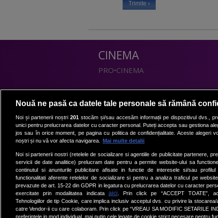
CINEMA
PRO•CINEMA
DIVERTISMENT
Nouă ne pasă ca datele tale personale să rămână confi
PRO•TV
Noi și partenerii noștri
201
stocăm și/sau accesăm informații pe dispozitivul dvs., pre
unici pentru prelucrarea datelor cu caracter personal. Puteți accepta sau gestiona aleg
Romanii au talent
jos sau în orice moment, pe pagina cu politica de confidențialitate. Aceste alegeri vor
Vocea Romaniei
noștri și nu vă vor afecta navigarea.
Mai multe detalii
Las Fierbinti
Noi si partenerii nostri (retelele de socializare si agentiile de publicitate partenere, pr
La Maruta
servicii de date analitice) prelucram date pentru a permite website-ului sa function
continutul si anunturile publicitare afisate in functie de interesele si/sau profilu
Apropo TV
functionalitati aferente retelelor de socializare si pentru a analiza traficul pe website
prevazute de art. 15-22 din GDPR in legatura cu prelucrarea datelor cu caracter person
aici
exercitate prin modalitatea indicata
. Prin click pe “ACCEPT TOATE”, acce
Tehnologiilor de tip Cookie, care implica inclusiv acceptul dvs. cu privire la stocarea
catre Vendor-ii cu care colaboram. Prin click pe “VREAU SA MODIFIC SETARILE IN
preferintele in mod individual, mai putin cele legate de cookie strict necesare pentru fu