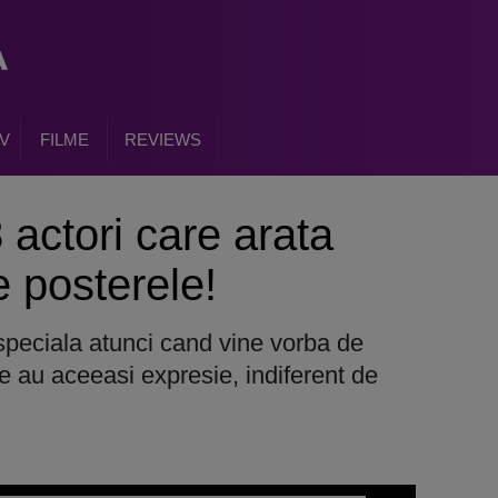
V
FILME
REVIEWS
8 actori care arata
e posterele!
speciala atunci cand vine vorba de
are au aceeasi expresie, indiferent de