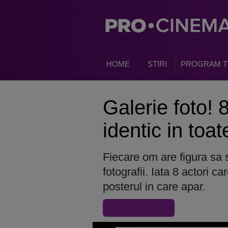
HOME
STIRI
PROGRAM T
Galerie foto! 
identic in toat
Fiecare om are figura sa 
fotografii. Iata 8 actori c
posterul in care apar.
« Inapoi la articol