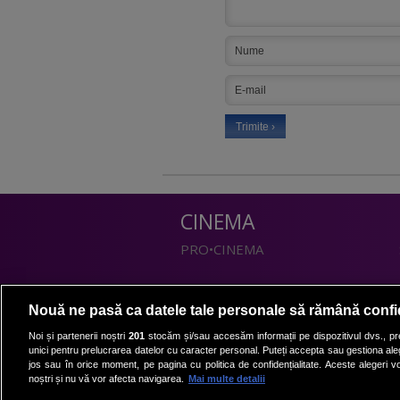
CINEMA
PRO•CINEMA
DIVERTISMENT
Nouă ne pasă ca datele tale personale să rămână confi
PRO•TV
Noi și partenerii noștri
201
stocăm și/sau accesăm informații pe dispozitivul dvs., pre
unici pentru prelucrarea datelor cu caracter personal. Puteți accepta sau gestiona aleg
Romanii au talent
jos sau în orice moment, pe pagina cu politica de confidențialitate. Aceste alegeri vor
Vocea Romaniei
noștri și nu vă vor afecta navigarea.
Mai multe detalii
Las Fierbinti