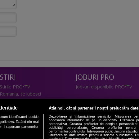
STIRI
JOBURI PRO
Stirile PRO•TV
Job-uri disponibile PRO•TV
Romania, te iubesc!
LIFESTYLE
dențiale
Atât noi, cât și partenerii noștri prelucrăm date
TEHNOLOGIE
Doctor de Bine
Dezvoltarea și îmbunătățirea serviciilor. Măsurarea per
cum identificatorii cookie
accesarea informațiilor de pe un dispozitiv. Utilizarea pro
erile dvs. făcând clic mai
I Like IT
Acasă
personalizat. Crearea profilurilor de conținut personalizat. 
 fi raportate partenerilor
publicității personalizate. Crearea profilurilor pentru
Acasă Gold
performanței conținutului. Înțelegerea publicului prin statistic
Utilizarea de date limitate pentru a selecta publicitatea. Ut
Perfecte
conținutul. Date precise de geolocație și identificarea prin sc