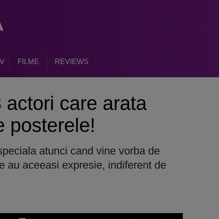
V
FILME
REVIEWS
8 actori care arata
e posterele!
speciala atunci cand vine vorba de
are au aceeasi expresie, indiferent de