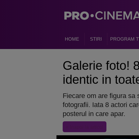
HOME
STIRI
PROGRAM T
Galerie foto! 
identic in toat
Fiecare om are figura sa 
fotografii. Iata 8 actori c
posterul in care apar.
« Inapoi la articol