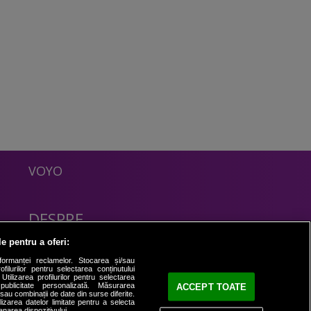
VOYO
DESPRE
Politica Confidentialitate
le pentru a oferi:
Contact
formanței reclamelor. Stocarea și/sau
filurilor pentru selectarea conținutului
Utilizarea profilurilor pentru selectarea
 publicitate personalizată. Măsurarea
ACCEPT TOATE
i sau combinații de date din surse diferite.
ilizarea datelor limitate pentru a selecta
anarea dispozitivului.