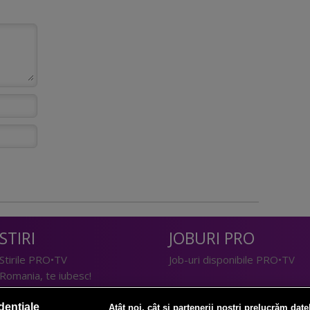
STIRI
JOBURI PRO
Stirile PRO•TV
Job-uri disponibile PRO•TV
Romania, te iubesc!
LIFESTYLE
dențiale
Atât noi, cât și partenerii noștri prelucrăm date