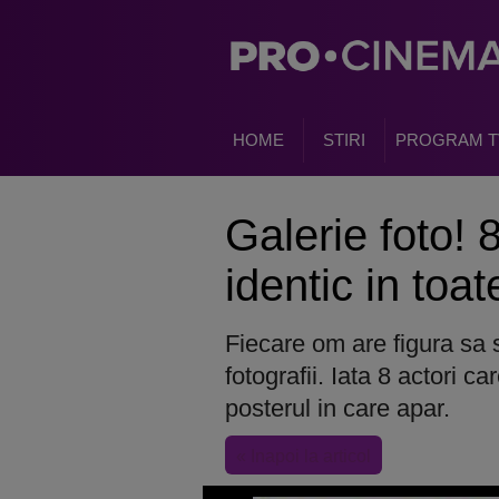
HOME
STIRI
PROGRAM T
Galerie foto! 
identic in toat
Fiecare om are figura sa 
fotografii. Iata 8 actori c
posterul in care apar.
« Inapoi la articol