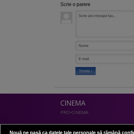
Scrie o parere
CINEMA
PRO•CINEMA
DIVERTISMENT
Nouă ne pasă ca datele tale personale să rămână confi