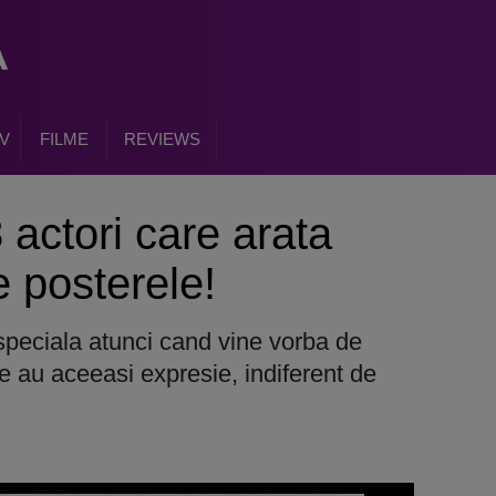
V
FILME
REVIEWS
8 actori care arata
e posterele!
speciala atunci cand vine vorba de
are au aceeasi expresie, indiferent de