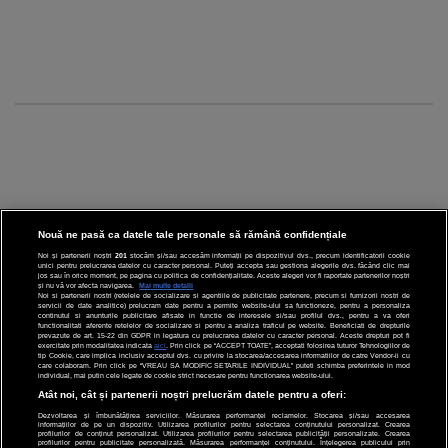
Nouă ne pasă ca datele tale personale să rămână confidențiale
Noi și partenerii noștri
201
stocăm și/sau accesăm informații pe dispozitivul dvs., precum identificatorii cookie
unici pentru prelucrarea datelor cu caracter personal. Puteți accepta sau gestiona alegerile dvs. făcând clic mai
CINEMA
jos sau în orice moment, pe pagina cu politica de confidențialitate. Aceste alegeri vor fi raportate partenerilor noștri
și nu vă vor afecta navigarea.
Mai multe detalii
Noi si partenerii nostri (retelele de socializare si agentiile de publicitate partenere, precum si furnizorii nostri de
servicii de date analitice) prelucram date pentru a permite website-ului sa functioneze, pentru a personaliza
DIVERTISMENT
continutul si anunturile publicitare afisate in functie de interesele si/sau profilul dvs., pentru a va oferi
functionalitati aferente retelelor de socializare si pentru a analiza traficul pe website. Beneficiati de drepturile
prevazute de art. 15-22 din GDPR in legatura cu prelucrarea datelor cu caracter personal. Aceste drepturi pot fi
STIRI
exercitate prin modalitatea indicata
aici
. Prin click pe “ACCEPT TOATE”, acceptati folosirea tuturor Tehnologiilor de
tip Cookie, care implica inclusiv acceptul dvs. cu privire la stocarea/accesarea informatiilor de catre Vendor-ii cu
care colaboram. Prin click pe “VREAU SA MODIFIC SETARILE INDIVIDUAL” puteti schimba preferintele in mod
TEHNOLOGIE
individual, mai putin cele legate de cookie strict necesare pentru functionarea website-ului.
Atât noi, cât și partenerii noștri prelucrăm datele pentru a oferi:
SPORT
Dezvoltarea și îmbunătățirea serviciilor. Măsurarea performanței reclamelor. Stocarea și/sau accesarea
informațiilor de pe un dispozitiv. Utilizarea profilurilor pentru selectarea conținutului personalizat. Crearea
JOBURI PRO
profilurilor de conținut personalizat. Utilizarea profilurilor pentru selectarea publicității personalizate. Crearea
profilurilor pentru publicitate personalizată. Măsurarea performanței conținutului. Înțelegerea publicului prin