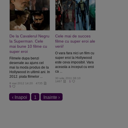
De la Cavalerul Negru
Cele mai de succes
la Superman. Cele
filme cu super eroi ale
mai bune 10 filme cu
verii!
super eroi
O vara fara nici un film cu
super eroi la Hollywood
Filmele dupa benzi
este ceva imposibil. Vara
desenate au ajuns cel
aceasta a inceput cu eroi
mai la moda produs de la
ca ...
Hollywood in ultimii ani. In
2012. piata filmelor ...
30 iulie 2011 08:10
1467
1
8 mai 2012 14:20
4735
5
‹ Inapoi
1
Inainte ›