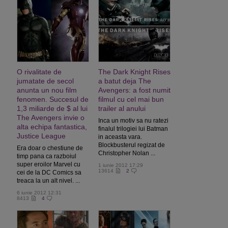
O rivalitate de
The Dark Knight Rises
jumatate de secol
a batut deja The
anunta un nou film
Avengers: a fost numit
fenomen. Succesul de
filmul cu cel mai bun
1,3 miliarde de $ al lui
trailer al anului
The Avengers invie o
Inca un motiv sa nu ratezi
alta echipa fantastica,
finalul trilogiei lui Batman
Justice League
in aceasta vara.
Blockbusterul regizat de
Era doar o chestiune de
Christopher Nolan ...
timp pana ca razboiul
super eroilor Marvel cu
1 iunie 2012 17:29
13614
2
cei de la DC Comics sa
treaca la un alt nivel. ...
6 iunie 2012 12:31
8413
4