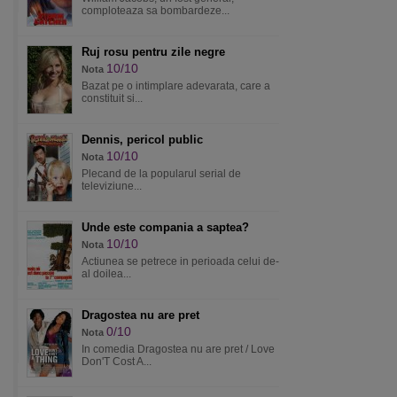
comploteaza sa bombardeze...
Ruj rosu pentru zile negre
10/10
Nota
Bazat pe o intimplare adevarata, care a
constituit si...
Dennis, pericol public
10/10
Nota
Plecand de la popularul serial de
televiziune...
Unde este compania a saptea?
10/10
Nota
Actiunea se petrece in perioada celui de-
al doilea...
Dragostea nu are pret
0/10
Nota
In comedia Dragostea nu are pret / Love
Don'T Cost A...