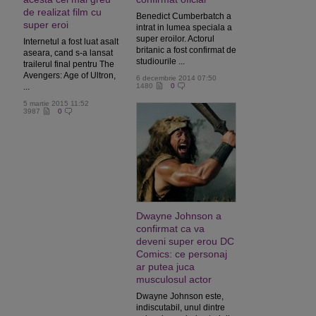
de realizat film cu
Benedict Cumberbatch a
super eroi
intrat in lumea speciala a
super eroilor. Actorul
Internetul a fost luat asalt
britanic a fost confirmat de
aseara, cand s-a lansat
studiourile ...
trailerul final pentru The
Avengers: Age of Ultron,
6 decembrie 2014 07:50
...
1480
0
5 martie 2015 11:52
3987
0
Dwayne Johnson a
confirmat ca va
deveni super erou DC
Comics: ce personaj
ar putea juca
musculosul actor
Dwayne Johnson este,
indiscutabil, unul dintre