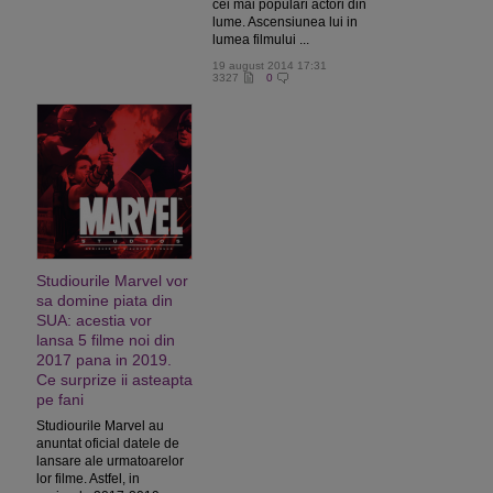
cei mai populari actori din
lume. Ascensiunea lui in
lumea filmului ...
19 august 2014 17:31
3327
0
Studiourile Marvel vor
sa domine piata din
SUA: acestia vor
lansa 5 filme noi din
2017 pana in 2019.
Ce surprize ii asteapta
pe fani
Studiourile Marvel au
anuntat oficial datele de
lansare ale urmatoarelor
lor filme. Astfel, in