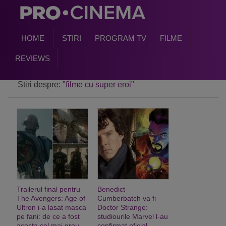
HOME
STIRI
PROGRAM TV
FILME
REVIEWS
Stiri despre:
"filme cu super eroi"
Trailerul final pentru
Benedict
The Avengers: Age of
Cumberbatch va fi
Ultron i-a lasat masca
Doctor Strange:
pe fani: de ce a fost
studiourile Marvel l-au
acesta cel mai greu
confirmat oficial