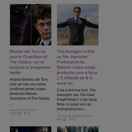
Benicio del Toro va
The Avengers a fost
juca in Guardians of
un film ingrozitor.
The Galaxy: ce rol
Producatorii lui
surpriza le pregateste
Batman critica mega
fanilor
productia care a facut
1.5 miliarde de $ in
Actorul Benicio del Toro
acest an
este cel mai nou nume
confirmat pentru super
Cine a fost mai bun: The
productia Marvel,
Avengers sau The Dark
Guardians of The Galaxy.
Knight Rises? Cele doua
...
filme cu super eroi au
monopolizat box ...
4 iunie 2013 15:33
1201
0
17 octombrie 2012 12:33
982
0