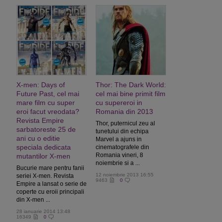
X-men: Days of
Thor: The Dark World:
Future Past, cel mai
cel mai bine primit film
mare film cu super
cu supereroi in
eroi facut vreodata?
Romania din 2013
Revista Empire
Thor, puternicul zeu al
sarbatoreste 25 de
tunetului din echipa
ani cu o editie
Marvel a ajuns in
speciala dedicata
cinematografele din
Romania vineri, 8
mutantilor X-men
noiembrie si a ...
Bucurie mare pentru fanii
12 noiembrie 2013 16:55
seriei X-men. Revista
9463
0
Empire a lansat o serie de
coperte cu eroii principali
din X-men ...
28 ianuarie 2014 13:48
16349
0