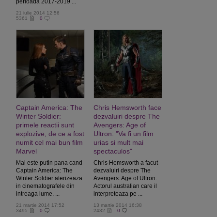
perioada 2017-2019 ...
21 iulie 2014 12:56
5361
0
Captain America: The
Chris Hemsworth face
Winter Soldier:
dezvaluiri despre The
primele reactii sunt
Avengers: Age of
explozive, de ce a fost
Ultron: "Va fi un film
numit cel mai bun film
urias si mult mai
Marvel
spectaculos"
Mai este putin pana cand
Chris Hemsworth a facut
Captain America: The
dezvaluiri despre The
Winter Soldier aterizeaza
Avengers: Age of Ultron.
in cinematografele din
Actorul australian care il
intreaga lume. ...
interpreteaza pe ...
21 martie 2014 17:52
13 martie 2014 16:38
3495
0
2432
0