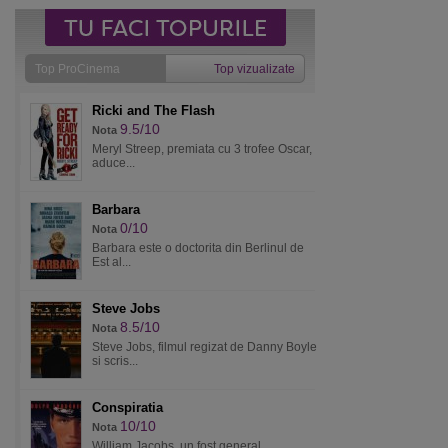
Top ProCinema
Top vizualizate
Ricki and The Flash
9.5/10
Nota
Meryl Streep, premiata cu 3 trofee Oscar,
aduce...
Barbara
0/10
Nota
Barbara este o doctorita din Berlinul de
Est al...
Steve Jobs
8.5/10
Nota
Steve Jobs, filmul regizat de Danny Boyle
si scris...
Conspiratia
10/10
Nota
William Jacobs, un fost general,