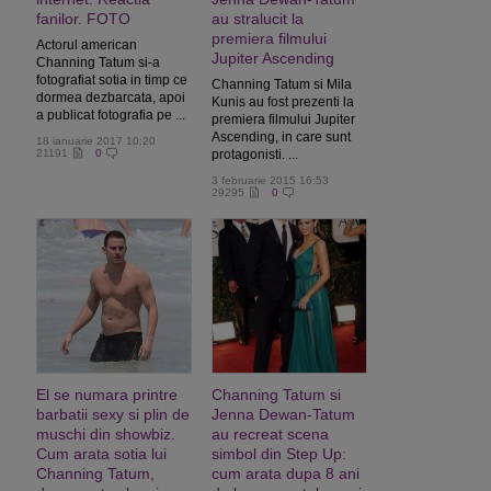
fanilor. FOTO
au stralucit la
premiera filmului
Actorul american
Jupiter Ascending
Channing Tatum si-a
fotografiat sotia in timp ce
Channing Tatum si Mila
dormea dezbarcata, apoi
Kunis au fost prezenti la
a publicat fotografia pe ...
premiera filmului Jupiter
Ascending, in care sunt
18 ianuarie 2017 10:20
21191
0
protagonisti. ...
3 februarie 2015 16:53
29295
0
El se numara printre
Channing Tatum si
barbatii sexy si plin de
Jenna Dewan-Tatum
muschi din showbiz.
au recreat scena
Cum arata sotia lui
simbol din Step Up:
Channing Tatum,
cum arata dupa 8 ani