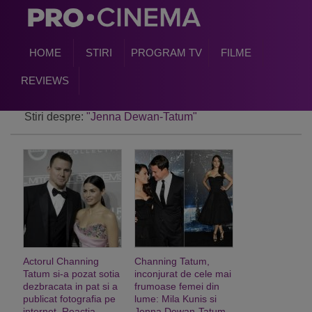
HOME
STIRI
PROGRAM TV
FILME
REVIEWS
Stiri despre:
"Jenna Dewan-Tatum"
Actorul Channing
Channing Tatum,
Tatum si-a pozat sotia
inconjurat de cele mai
dezbracata in pat si a
frumoase femei din
publicat fotografia pe
lume: Mila Kunis si
internet. Reactia
Jenna Dewan-Tatum