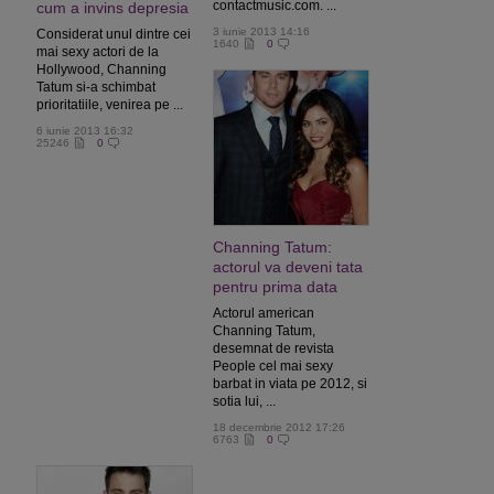
contactmusic.com. ...
cum a invins depresia
3 iunie 2013 14:16
Considerat unul dintre cei
1640
0
mai sexy actori de la
Hollywood, Channing
Tatum si-a schimbat
prioritatiile, venirea pe ...
6 iunie 2013 16:32
25246
0
Channing Tatum:
actorul va deveni tata
pentru prima data
Actorul american
Channing Tatum,
desemnat de revista
People cel mai sexy
barbat in viata pe 2012, si
sotia lui, ...
18 decembrie 2012 17:26
6763
0