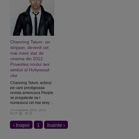
Channing Tatum: un
stripper, devenit cel
mai mare star de
cinema din 2012.
Povestea noului sex
simbol al Hollywood-
ului
Channing Tatum, actorul
pe care prestigioasa
revista americana People
se pregateste sa-l
numeasca cel mai sexy ...
13 noiembrie 2012 14:11
6177
0
‹ Inapoi
1
Inainte ›