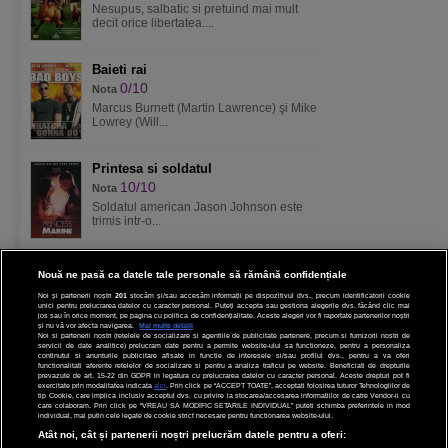
Nesupus, salbatic si pretuind mai mult
decit orice libertatea....
Baieti rai
0/10
Nota
Marcus Burnett (Martin Lawrence) şi Mike
Lowrey (Will...
Printesa si soldatul
10/10
Nota
Soldatul american Jason Johnson este
trimis intr-o...
Nouă ne pasă ca datele tale personale să rămână confidențiale
Noi și partenerii noștri
201
stocăm și/sau accesăm informații pe dispozitivul dvs., precum identificatorii cookie
unici pentru prelucrarea datelor cu caracter personal. Puteți accepta sau gestiona alegerile dvs. făcând clic mai
CINEMA
jos sau în orice moment, pe pagina cu politica de confidențialitate. Aceste alegeri vor fi raportate partenerilor noștri
și nu vă vor afecta navigarea.
Mai multe detalii
Noi si partenerii nostri (retelele de socializare si agentiile de publicitate partenere, precum si furnizorii nostri de
servicii de date analitice) prelucram date pentru a permite website-ului sa functioneze, pentru a personaliza
DIVERTISMENT
continutul si anunturile publicitare afisate in functie de interesele si/sau profilul dvs., pentru a va oferi
functionalitati aferente retelelor de socializare si pentru a analiza traficul pe website. Beneficiati de drepturile
prevazute de art. 15-22 din GDPR in legatura cu prelucrarea datelor cu caracter personal. Aceste drepturi pot fi
STIRI
exercitate prin modalitatea indicata
aici
. Prin click pe “ACCEPT TOATE”, acceptati folosirea tuturor Tehnologiilor de
tip Cookie, care implica inclusiv acceptul dvs. cu privire la stocarea/accesarea informatiilor de catre Vendor-ii cu
care colaboram. Prin click pe “VREAU SA MODIFIC SETARILE INDIVIDUAL” puteti schimba preferintele in mod
TEHNOLOGIE
individual, mai putin cele legate de cookie strict necesare pentru functionarea website-ului.
Atât noi, cât și partenerii noștri prelucrăm datele pentru a oferi:
SPORT