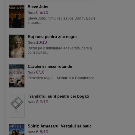
Steve Jobs
8.5/10
Nota
Steve Jobs, filmul regizat de Danny Boyle
si scris...
Ruj rosu pentru zile negre
10/10
Nota
Bazat pe o intimplare adevarata, care a
constituit si...
Cavalerii mesei rotunde
0/10
Nota
Povestea regelui
Arthur
si a
Cavalerilor...
Trandafirii sunt pentru cei bogati
8.6/10
Nota
...
Spirit: Armasarul Vestului salbatic
6.8/10
Nota