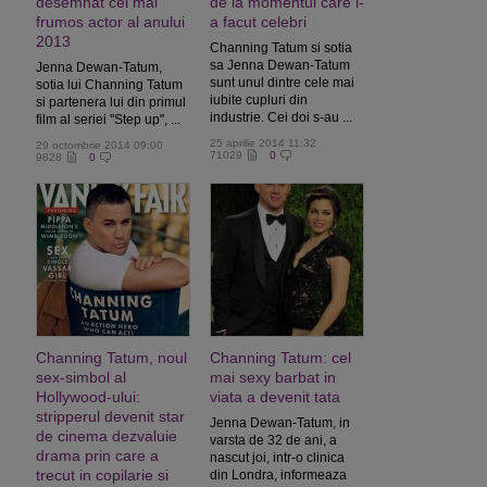
desemnat cel mai
de la momentul care i-
frumos actor al anului
a facut celebri
2013
Channing Tatum si sotia
sa Jenna Dewan-Tatum
Jenna Dewan-Tatum,
sunt unul dintre cele mai
sotia lui Channing Tatum
iubite cupluri din
si partenera lui din primul
industrie. Cei doi s-au ...
film al seriei "Step up", ...
25 aprilie 2014 11:32
29 octombrie 2014 09:00
71029
0
9828
0
Channing Tatum, noul
Channing Tatum: cel
sex-simbol al
mai sexy barbat in
Hollywood-ului:
viata a devenit tata
stripperul devenit star
Jenna Dewan-Tatum, in
de cinema dezvaluie
varsta de 32 de ani, a
drama prin care a
nascut joi, intr-o clinica
trecut in copilarie si
din Londra, informeaza