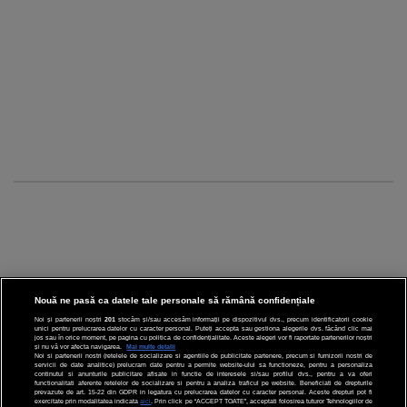
Nouă ne pasă ca datele tale personale să rămână confidențiale
Noi și partenerii noștri
201
stocăm și/sau accesăm informații pe dispozitivul dvs., precum identificatorii cookie
unici pentru prelucrarea datelor cu caracter personal. Puteți accepta sau gestiona alegerile dvs. făcând clic mai
CINEMA
jos sau în orice moment, pe pagina cu politica de confidențialitate. Aceste alegeri vor fi raportate partenerilor noștri
și nu vă vor afecta navigarea.
Mai multe detalii
Noi si partenerii nostri (retelele de socializare si agentiile de publicitate partenere, precum si furnizorii nostri de
servicii de date analitice) prelucram date pentru a permite website-ului sa functioneze, pentru a personaliza
DIVERTISMENT
continutul si anunturile publicitare afisate in functie de interesele si/sau profilul dvs., pentru a va oferi
functionalitati aferente retelelor de socializare si pentru a analiza traficul pe website. Beneficiati de drepturile
prevazute de art. 15-22 din GDPR in legatura cu prelucrarea datelor cu caracter personal. Aceste drepturi pot fi
STIRI
exercitate prin modalitatea indicata
aici
. Prin click pe “ACCEPT TOATE”, acceptati folosirea tuturor Tehnologiilor de