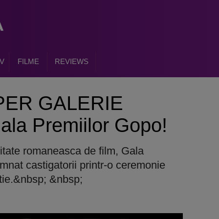
V
FILME
REVIEWS
UPER GALERIE
ala Premiilor Gopo!
itate romaneasca de film, Gala
mnat castigatorii printr-o ceremonie
rtie.&nbsp; &nbsp;