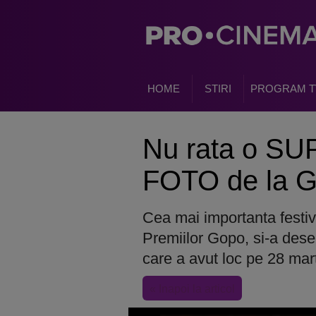
HOME
STIRI
PROGRAM T
Nu rata o S
FOTO de la G
Cea mai importanta festiv
Premiilor Gopo, si-a dese
care a avut loc pe 28 ma
« Inapoi la articol