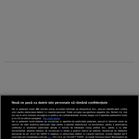
Nouă ne pasă ca datele tale personale să rămână confidențiale
Noi și partenerii noștri
201
stocăm și/sau accesăm informații pe dispozitivul dvs., precum identificatorii cookie
unici pentru prelucrarea datelor cu caracter personal. Puteți accepta sau gestiona alegerile dvs. făcând clic mai
CINEMA
jos sau în orice moment, pe pagina cu politica de confidențialitate. Aceste alegeri vor fi raportate partenerilor noștri
și nu vă vor afecta navigarea.
Mai multe detalii
Noi si partenerii nostri (retelele de socializare si agentiile de publicitate partenere, precum si furnizorii nostri de
servicii de date analitice) prelucram date pentru a permite website-ului sa functioneze, pentru a personaliza
DIVERTISMENT
continutul si anunturile publicitare afisate in functie de interesele si/sau profilul dvs., pentru a va oferi
functionalitati aferente retelelor de socializare si pentru a analiza traficul pe website. Beneficiati de drepturile
prevazute de art. 15-22 din GDPR in legatura cu prelucrarea datelor cu caracter personal. Aceste drepturi pot fi
STIRI
exercitate prin modalitatea indicata
aici
. Prin click pe “ACCEPT TOATE”, acceptati folosirea tuturor Tehnologiilor de