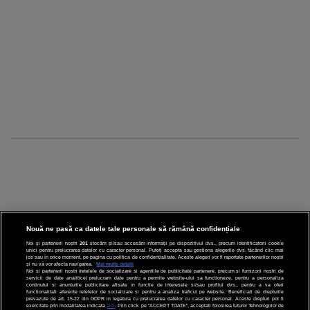
Nouă ne pasă ca datele tale personale să rămână confidențiale
Noi și partenerii noștri
201
stocăm și/sau accesăm informații pe dispozitivul dvs., precum identificatorii cookie
unici pentru prelucrarea datelor cu caracter personal. Puteți accepta sau gestiona alegerile dvs. făcând clic mai
CINEMA
jos sau în orice moment, pe pagina cu politica de confidențialitate. Aceste alegeri vor fi raportate partenerilor noștri
și nu vă vor afecta navigarea.
Mai multe detalii
Noi si partenerii nostri (retelele de socializare si agentiile de publicitate partenere, precum si furnizorii nostri de
servicii de date analitice) prelucram date pentru a permite website-ului sa functioneze, pentru a personaliza
DIVERTISMENT
continutul si anunturile publicitare afisate in functie de interesele si/sau profilul dvs., pentru a va oferi
functionalitati aferente retelelor de socializare si pentru a analiza traficul pe website. Beneficiati de drepturile
prevazute de art. 15-22 din GDPR in legatura cu prelucrarea datelor cu caracter personal. Aceste drepturi pot fi
STIRI
exercitate prin modalitatea indicata
aici
. Prin click pe “ACCEPT TOATE”, acceptati folosirea tuturor Tehnologiilor de