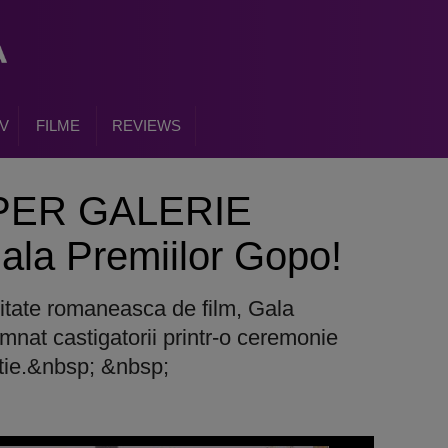
V
FILME
REVIEWS
UPER GALERIE
ala Premiilor Gopo!
itate romaneasca de film, Gala
mnat castigatorii printr-o ceremonie
rtie.&nbsp; &nbsp;