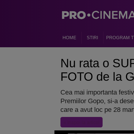
HOME
STIRI
PROGRAM T
Nu rata o S
FOTO de la G
Cea mai importanta festiv
Premiilor Gopo, si-a dese
care a avut loc pe 28 ma
« Inapoi la articol