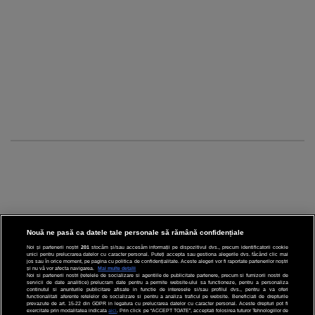
Nouă ne pasă ca datele tale personale să rămână confidențiale
Noi și partenerii noștri
201
stocăm și/sau accesăm informații pe dispozitivul dvs., precum identificatorii cookie
unici pentru prelucrarea datelor cu caracter personal. Puteți accepta sau gestiona alegerile dvs. făcând clic mai
CINEMA
jos sau în orice moment, pe pagina cu politica de confidențialitate. Aceste alegeri vor fi raportate partenerilor noștri
și nu vă vor afecta navigarea.
Mai multe detalii
Noi si partenerii nostri (retelele de socializare si agentiile de publicitate partenere, precum si furnizorii nostri de
servicii de date analitice) prelucram date pentru a permite website-ului sa functioneze, pentru a personaliza
DIVERTISMENT
continutul si anunturile publicitare afisate in functie de interesele si/sau profilul dvs., pentru a va oferi
functionalitati aferente retelelor de socializare si pentru a analiza traficul pe website. Beneficiati de drepturile
prevazute de art. 15-22 din GDPR in legatura cu prelucrarea datelor cu caracter personal. Aceste drepturi pot fi
STIRI
exercitate prin modalitatea indicata
aici
. Prin click pe “ACCEPT TOATE”, acceptati folosirea tuturor Tehnologiilor de