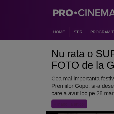
HOME
STIRI
PROGRAM T
Nu rata o S
FOTO de la G
Cea mai importanta festiv
Premiilor Gopo, si-a dese
care a avut loc pe 28 ma
« Inapoi la articol