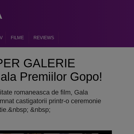
V
FILME
REVIEWS
UPER GALERIE
ala Premiilor Gopo!
itate romaneasca de film, Gala
mnat castigatorii printr-o ceremonie
rtie.&nbsp; &nbsp;