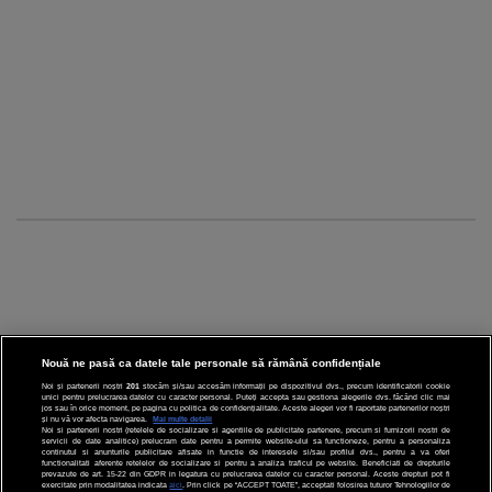
Nouă ne pasă ca datele tale personale să rămână confidențiale
Noi și partenerii noștri
201
stocăm și/sau accesăm informații pe dispozitivul dvs., precum identificatorii cookie
unici pentru prelucrarea datelor cu caracter personal. Puteți accepta sau gestiona alegerile dvs. făcând clic mai
CINEMA
jos sau în orice moment, pe pagina cu politica de confidențialitate. Aceste alegeri vor fi raportate partenerilor noștri
și nu vă vor afecta navigarea.
Mai multe detalii
Noi si partenerii nostri (retelele de socializare si agentiile de publicitate partenere, precum si furnizorii nostri de
servicii de date analitice) prelucram date pentru a permite website-ului sa functioneze, pentru a personaliza
DIVERTISMENT
continutul si anunturile publicitare afisate in functie de interesele si/sau profilul dvs., pentru a va oferi
functionalitati aferente retelelor de socializare si pentru a analiza traficul pe website. Beneficiati de drepturile
prevazute de art. 15-22 din GDPR in legatura cu prelucrarea datelor cu caracter personal. Aceste drepturi pot fi
STIRI
exercitate prin modalitatea indicata
aici
. Prin click pe “ACCEPT TOATE”, acceptati folosirea tuturor Tehnologiilor de