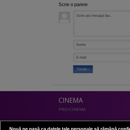
Scrie o parere
CINEMA
PRO•CINEMA
DIVERTISMENT
Nouă ne pasă ca datele tale personale să rămână confi