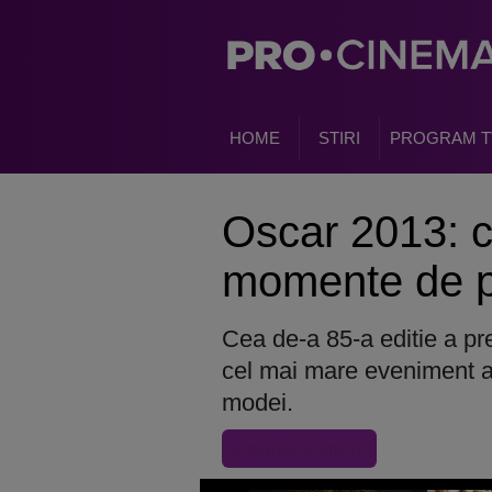
HOME
STIRI
PROGRAM T
Oscar 2013: 
momente de p
Cea de-a 85-a editie a pr
cel mai mare eveniment al 
modei.
« Inapoi la articol