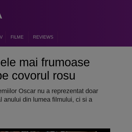
V
FILME
REVIEWS
cele mai frumoase
e covorul rosu
emiilor Oscar nu a reprezentat doar
anului din lumea filmului, ci si a