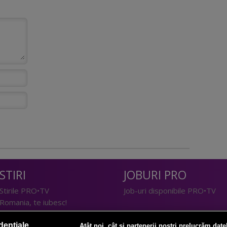
STIRI
JOBURI PRO
Stirile PRO•TV
Job-uri disponibile PRO•TV
Romania, te iubesc!
LIFESTYLE
dențiale
Atât noi, cât și partenerii noștri prelucrăm date