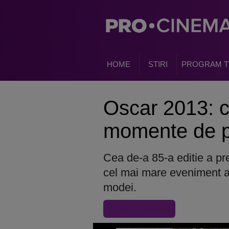
HOME
STIRI
PROGRAM T
Oscar 2013: 
momente de p
Cea de-a 85-a editie a pr
cel mai mare eveniment al 
modei.
« Inapoi la articol