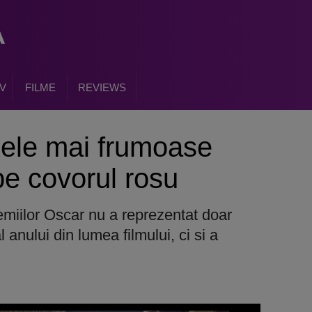
V
FILME
REVIEWS
cele mai frumoase
e covorul rosu
emiilor Oscar nu a reprezentat doar
anului din lumea filmului, ci si a