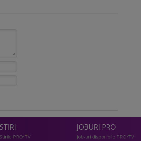
STIRI
JOBURI PRO
Stirile PRO•TV
Job-uri disponibile PRO•TV