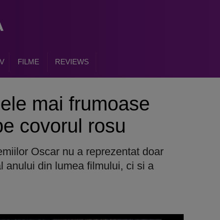
V
FILME
REVIEWS
cele mai frumoase
e covorul rosu
emiilor Oscar nu a reprezentat doar
anului din lumea filmului, ci si a