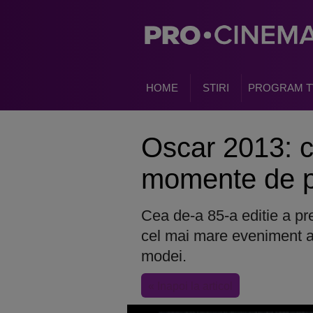
HOME
STIRI
PROGRAM T
Oscar 2013: 
momente de p
Cea de-a 85-a editie a pr
cel mai mare eveniment al 
modei.
« Inapoi la articol