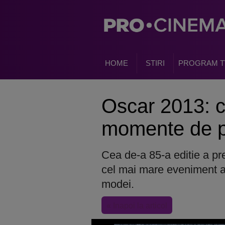
HOME
STIRI
PROGRAM T
Oscar 2013: 
momente de p
Cea de-a 85-a editie a pr
cel mai mare eveniment al 
modei.
« Inapoi la articol