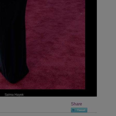
Salma Hayek
Share