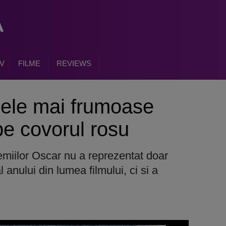
V
FILME
REVIEWS
cele mai frumoase
e covorul rosu
emiilor Oscar nu a reprezentat doar
anului din lumea filmului, ci si a