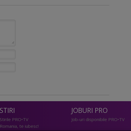
STIRI
JOBURI PRO
Stirile PRO•TV
Job-uri disponibile PRO•TV
Romania, te iubesc!