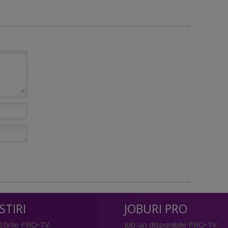
STIRI
JOBURI PRO
Stirile PRO•TV
Job-uri disponibile PRO•TV