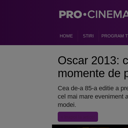
HOME
STIRI
PROGRAM T
Oscar 2013: 
momente de p
Cea de-a 85-a editie a pr
cel mai mare eveniment al 
modei.
« Inapoi la articol