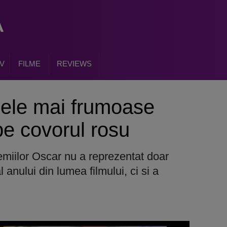
V
FILME
REVIEWS
cele mai frumoase
e covorul rosu
emiilor Oscar nu a reprezentat doar
anului din lumea filmului, ci si a