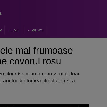
V
FILME
REVIEWS
cele mai frumoase
e covorul rosu
emiilor Oscar nu a reprezentat doar
anului din lumea filmului, ci si a