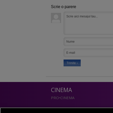
Scrie o parere
CINEMA
PRO•CINEMA