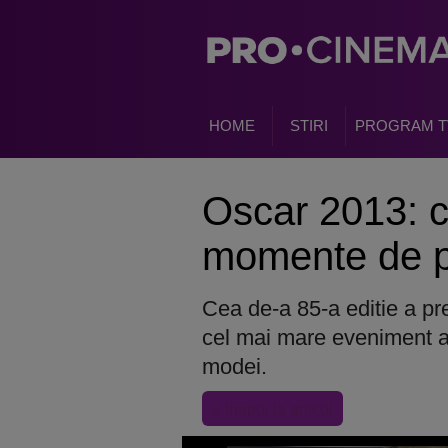
HOME
STIRI
PROGRAM T
Oscar 2013: 
momente de p
Cea de-a 85-a editie a pr
cel mai mare eveniment al 
modei.
« Inapoi la articol