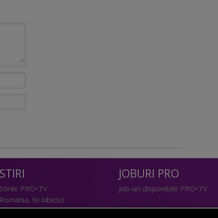
STIRI
JOBURI PRO
Stirile PRO•TV
Job-uri disponibile PRO•TV
Romania, te iubesc!