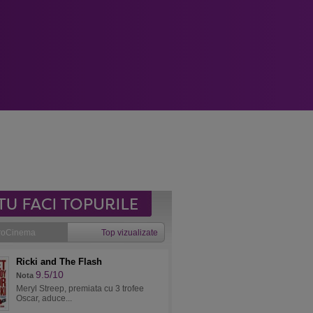
roCinema
Top vizualizate
Ricki and The Flash
9.5/10
Nota
Meryl Streep, premiata cu 3 trofee
Oscar, aduce...