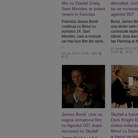
film cu Daniel Craig,
dezvaluit, cu
Sam Mendes ar putea
sa se numea
reveni in franciza
agentul 007
Franciza James Bond
Bond. James Bo
continua cu filmul cu
una dintre cele 
numarul 24. Sam
cunoscute replic
Mendes, care a realizat
istorie. Insa dac
cel mai bun film din serie,
Ian Fleming ar fi 
...
16 aprilie 2013 16
2726
0
29 mai 2013 13:56
936
0
James Bond: cine va
Skyfall a batu
regiza urmatorul film
Dark Knight R
cu Agentul 007 dupa
clubul miliarda
succesul lui Skyfall
filmul cu Dani
a trecut pe loc