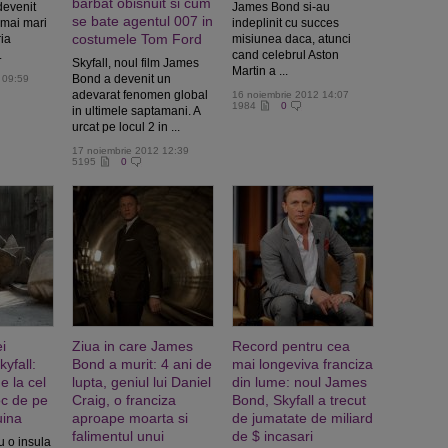
barbat obisnuit si cum
devenit
James Bond si-au
se bate agentul 007 in
 mai mari
indeplinit cu succes
costumele Tom Ford
ria
misiunea daca, atunci
.
cand celebrul Aston
Skyfall, noul film James
Martin a ...
Bond a devenit un
 09:59
adevarat fenomen global
16 noiembrie 2012 14:07
1984
0
in ultimele saptamani. A
urcat pe locul 2 in ...
17 noiembrie 2012 12:39
5195
0
ei
Ziua in care James
Record pentru cea
yfall:
Bond a murit: 4 ani de
mai longeviva franciza
e la cel
lupta, geniul lui Daniel
din lume: noul James
oc de pe
Craig, o franciza
Bond, Skyfall a trecut
uina
aproape moarta si
de jumatate de miliard
falimentul unui
de $ incasari
u o insula