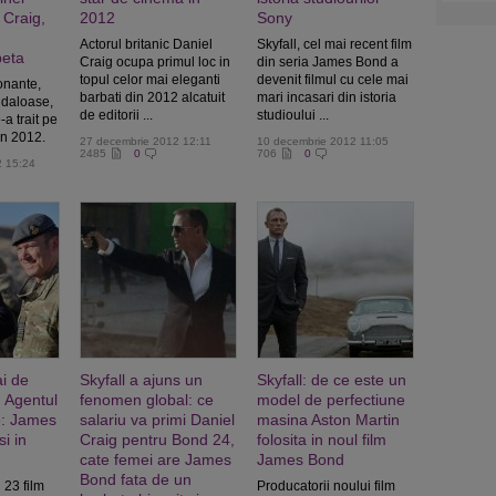
 Craig,
2012
Sony
Actorul britanic Daniel
Skyfall, cel mai recent film
beta
Craig ocupa primul loc in
din seria James Bond a
topul celor mai eleganti
devenit filmul cu cele mai
nante,
barbati din 2012 alcatuit
mari incasari din istoria
ndaloase,
de editorii ...
studioului ...
-a trait pe
 in 2012.
27 decembrie 2012 12:11
10 decembrie 2012 11:05
2485
0
706
0
2 15:24
ai de
Skyfall a ajuns un
Skyfall: de ce este un
u Agentul
fenomen global: ce
model de perfectiune
ie: James
salariu va primi Daniel
masina Aston Martin
i in
Craig pentru Bond 24,
folosita in noul film
cate femei are James
James Bond
Bond fata de un
l 23 film
Producatorii noului film