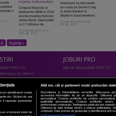
imperiu hollywoodian
ascunde
Americanii au dat navala
caliptice
sa-i vada pe Daniel Craig
Colapsul financiar al
oloseste-o
si Javier Bardem in
studiourilor MGM in 2010
Skyfall in acest weekend.
anunta moartea francizei
James Bond. Starul platit
 11:31
12 noiembrie 2012 09:33
cu 17 milioane de ...
557
0
12 noiembrie 2012 14:41
7081
0
6
Inainte ›
STIRI
JOBURI PRO
Stirile PRO•TV
Job-uri disponibile PRO•TV
Romania, te iubesc!
LIFESTYLE
dențiale
Atât noi, cât și partenerii noștri prelucrăm date
TEHNOLOGIE
Doctor de Bine
Dezvoltarea și îmbunătățirea serviciilor. Măsurarea per
cum identificatorii cookie
accesarea informațiilor de pe un dispozitiv. Utilizarea pro
erile dvs. făcând clic mai
I Like IT
Acasă
personalizat. Crearea profilurilor de conținut personalizat. 
 fi raportate partenerilor
publicității personalizate. Crearea profilurilor pentru
Acasă Gold
performanței conținutului. Înțelegerea publicului prin statistic
Utilizarea de date limitate pentru a selecta publicitatea. Ut
Perfecte
conținutul. Date precise de geolocație și identificarea prin sc
ecum si furnizorii nostri de
SPORT
Listă parteneri (furnizori)