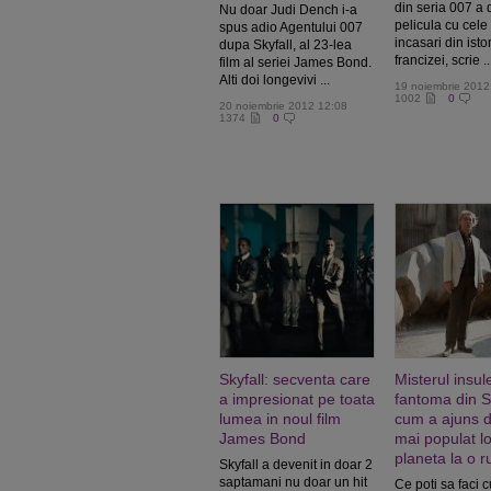
din seria 007 a 
Nu doar Judi Dench i-a
pelicula cu cele
spus adio Agentului 007
incasari din isto
dupa Skyfall, al 23-lea
francizei, scrie ..
film al seriei James Bond.
Alti doi longevivi ...
19 noiembrie 2012
1002
0
20 noiembrie 2012 12:08
1374
0
Skyfall: secventa care
Misterul insul
a impresionat pe toata
fantoma din Sk
lumea in noul film
cum a ajuns d
James Bond
mai populat l
planeta la o r
Skyfall a devenit in doar 2
saptamani nu doar un hit
Ce poti sa faci c