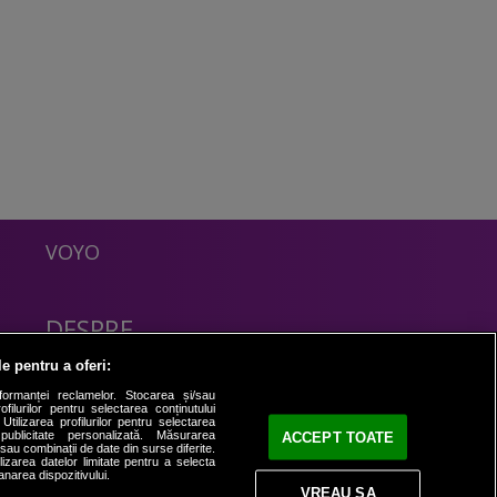
VOYO
DESPRE
Politica Confidentialitate
le pentru a oferi:
Contact
formanței reclamelor. Stocarea și/sau
filurilor pentru selectarea conținutului
Utilizarea profilurilor pentru selectarea
 publicitate personalizată. Măsurarea
ACCEPT TOATE
i sau combinații de date din surse diferite.
ilizarea datelor limitate pentru a selecta
anarea dispozitivului.
VREAU SA