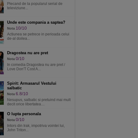
Plecand de la popularul serial de
televiziune...
Unde este compania a saptea?
10/10
Nota
Actiunea se petrece in perioada celui
de-al doilea...
Dragostea nu are pret
0/10
Nota
In comedia Dragostea nu are pret /
Love Don'T Cost A...
Spirit: Armasarul Vestului
salbatic
6.8/10
Nota
Nesupus, salbatic si pretuind mai mult
decit orice libertatea....
O lupta personala
0/10
Nota
Intors din Irak, impotriva vointei lui,
John Triton...