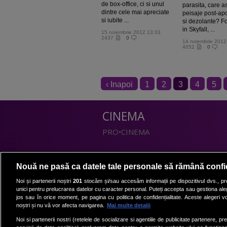
de box-office, ci si unul
parasita, care 
dintre cele mai apreciate
peisaje post-apo
si iubite ...
si dezolante? F
in Skyfall, ...
15 noiembrie 2012 13:33
2437
0
14 noiembrie 2012
4052
0
‹ Inapoi
1
2
3
4
5
CINEMA
PRO•CINEMA
DIVERTISMENT
Nouă ne pasă ca datele tale personale să rămână confi
PRO•TV
Noi și partenerii noștri
201
stocăm și/sau accesăm informații pe dispozitivul dvs., pre
unici pentru prelucrarea datelor cu caracter personal. Puteți accepta sau gestiona aleg
Romanii au talent
jos sau în orice moment, pe pagina cu politica de confidențialitate. Aceste alegeri vor
Vocea Romaniei
noștri și nu vă vor afecta navigarea.
Mai multe detalii
Las Fierbinti
Noi si partenerii nostri (retelele de socializare si agentiile de publicitate partenere, pr