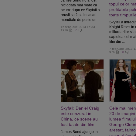
James Bond nu a fost
topul celor ma
niciodata mai mare ca
profitabile pel
acum: dupa ce Skyfall a
toate timpuril
reusit sa faca incasari
mondiale de peste un ...
Skyfall a intrec
Knight Rises in 
15 februarie 2013 15:33
1916
0
miliardarilor si 
saptelea cel mai 
film din ...
7 februarie 2013 1
976
0
Skyfall: Daniel Craig
Cele mai mem
este cenzurat in
20 de imagini
China, ce scene au
lumea filmului
fost taiate din film
George Cloo
arestat, faimo
James Bond ajunge in
picior al Angel