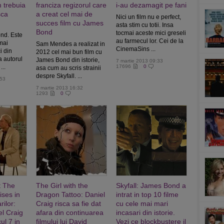
m trebuia
franciza regizorul care
i-au dezamagit pe fani
sca
a creat cel mai de
Nici un film nu e perfect,
succes film cu James
asta stim cu totii. Insa
Bond
tocmai aceste mici greseli
nd. Este
au farmecul lor. Cei de la
mai
Sam Mendes a realizat in
CinemaSins ...
i din
2012 cel mai bun film cu
a autorul
James Bond din istorie,
7 martie 2013 09:33
...
17696
0
asa cum au scris strainii
despre Skyfall. ...
:53
7 martie 2013 16:32
1293
0
t The
The Girl with the
Skyfall: James Bond a
ises in
Dragon Tattoo: Daniel
intrat in top 10 filme
rilor:
Craig risca sa fie dat
cu cele mai mari
el Craig
afara din continuarea
incasari din istorie.
ul 7 in
filmului lui David
Vezi ce blockbustere il