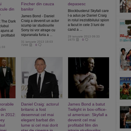
i
Fincher din cauza
depasesc
icule din
banilor
Blockbusterul Skyfall care
e
l-a adus pe Daniel Craig
James Bond - Daniel
in rolul irezistibilului spion
Craig a devenit un actor
ut The Dark
a facut in cele 3 luni de
scump iar studiourile
clubul
cand a ...
Sony isi vor atrage cu
a ajuns al
siguranata furia a ...
profitabil
29 ianuarie 2013 09:33
1675
0
31 ianuarie 2013 18:03
7268
0
1:33
orabile
Daniel Craig: actorul
James Bond a batut
 din
britanic a fost
Twilight in box-office-
 in 2012:
desemnat cel mai
ul american: Skyfall a
ney
elegant barbat din
devenit cel mai
sul
lume si cel mai dorit
profitabil film din
inei
star de cinema in
istoria studiourilor