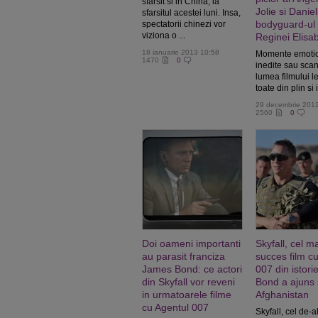
sfarsit si in China, la
Jolie si Daniel
sfarsitul acestei luni. Insa,
bodyguard-ul
spectatorii chinezi vor
viziona o ...
Reginei Elisa
18 ianuarie 2013 10:58
Momente emotio
1470
0
inedite sau sca
lumea filmului le
toate din plin si
29 decembrie 201
2560
0
Doi oameni importanti
Skyfall, cel m
au parasit franciza
succes film c
James Bond: ce actori
007 din istor
din Skyfall vor reveni
Bond a ajuns s
in urmatoarele filme
Afghanistan
cu Agentul 007
Skyfall, cel de-a