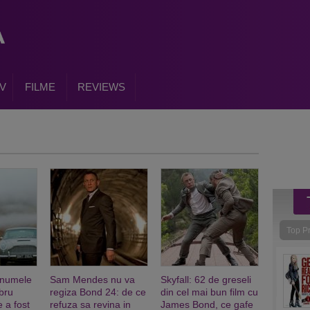
V
FILME
REVIEWS
Top P
 numele
Sam Mendes nu va
Skyfall: 62 de greseli
ebru
regiza Bond 24: de ce
din cel mai bun film cu
 a fost
refuza sa revina in
James Bond, ce gafe