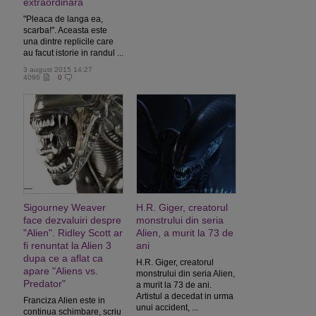
extraordinara
"Pleaca de langa ea,
scarba!". Aceasta este
una dintre replicile care
au facut istorie in randul ...
3 august 2015 14:27
4096
0
Sigourney Weaver
H.R. Giger, creatorul
face dezvaluiri despre
monstrului din seria
"Alien". Ridley Scott ar
Alien, a murit la 73 de
fi renuntat la Alien 3
ani
dupa ce a aflat ca
H.R. Giger, creatorul
apare "Aliens vs.
monstrului din seria Alien,
Predator"
a murit la 73 de ani.
Artistul a decedat in urma
Franciza Alien este in
unui accident, ...
continua schimbare, scriu