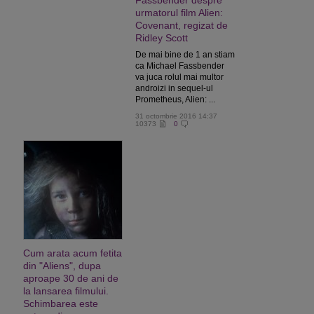
Fassbender despre
urmatorul film Alien:
Covenant, regizat de
Ridley Scott
De mai bine de 1 an stiam
ca Michael Fassbender
va juca rolul mai multor
androizi in sequel-ul
Prometheus, Alien: ...
31 octombrie 2016 14:37
10373
0
Cum arata acum fetita
din "Aliens", dupa
aproape 30 de ani de
la lansarea filmului.
Schimbarea este