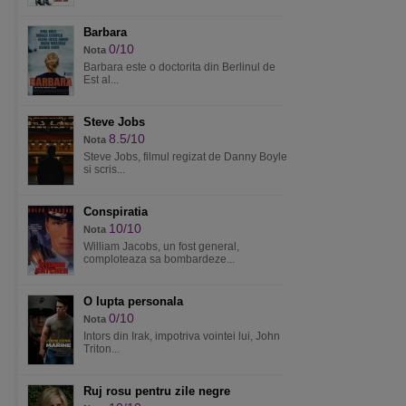
Barbara
0/10
Nota
Barbara este o doctorita din Berlinul de
Est al...
Steve Jobs
8.5/10
Nota
Steve Jobs, filmul regizat de Danny Boyle
si scris...
Conspiratia
10/10
Nota
William Jacobs, un fost general,
comploteaza sa bombardeze...
O lupta personala
0/10
Nota
Intors din Irak, impotriva vointei lui, John
Triton...
Ruj rosu pentru zile negre