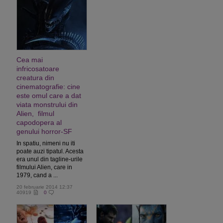
Cea mai
infricosatoare
creatura din
cinematografie: cine
este omul care a dat
viata monstrului din
Alien, filmul
capodopera al
genului horror-SF
In spatiu, nimeni nu iti
poate auzi tipatul. Acesta
era unul din tagline-urile
filmului Alien, care in
1979, cand a ...
20 februarie 2014 12:37
40919
0