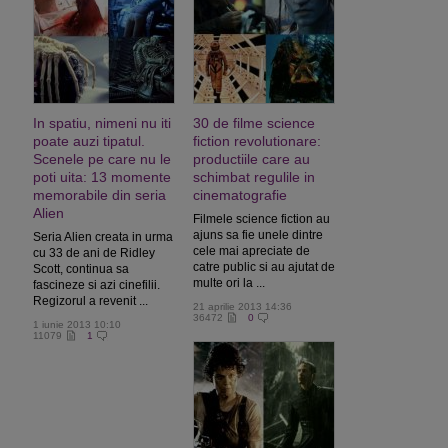
In spatiu, nimeni nu iti
30 de filme science
poate auzi tipatul.
fiction revolutionare:
Scenele pe care nu le
productiile care au
poti uita: 13 momente
schimbat regulile in
memorabile din seria
cinematografie
Alien
Filmele science fiction au
ajuns sa fie unele dintre
Seria Alien creata in urma
cele mai apreciate de
cu 33 de ani de Ridley
catre public si au ajutat de
Scott, continua sa
multe ori la ...
fascineze si azi cinefilii.
Regizorul a revenit ...
21 aprilie 2013 14:36
36472
0
1 iunie 2013 10:10
11079
1