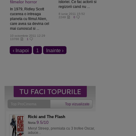
filmelor horror
istoriei. Ce fac actorii si
regizorii cand nu ...
In 1979, Ridley Scott
cucerea o intreaga
8 iunie 2011 15:52
2249
0
planeta cu filmul Alien,
care avea sa devina cel
mai cunoscut si ...
10 octombrie 2011 12:29
13766
1
‹ Inapoi
1
Inainte ›
Top ProCinema
Top vizualizate
Ricki and The Flash
9.5/10
Nota
Meryl Streep, premiata cu 3 trofee Oscar,
aduce...