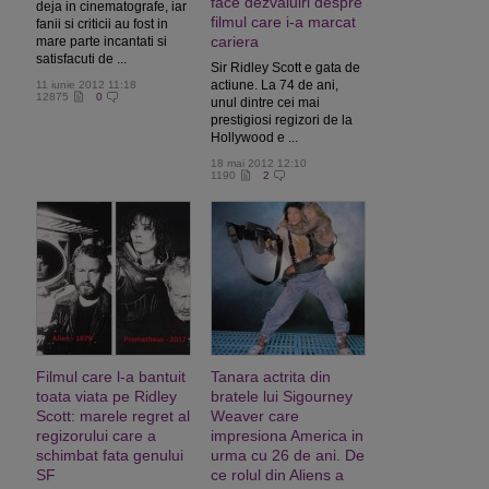
face dezvaluiri despre
deja in cinematografe, iar
filmul care i-a marcat
fanii si criticii au fost in
cariera
mare parte incantati si
satisfacuti de ...
Sir Ridley Scott e gata de
actiune. La 74 de ani,
11 iunie 2012 11:18
12875
0
unul dintre cei mai
prestigiosi regizori de la
Hollywood e ...
18 mai 2012 12:10
1190
2
Filmul care l-a bantuit
Tanara actrita din
toata viata pe Ridley
bratele lui Sigourney
Scott: marele regret al
Weaver care
regizorului care a
impresiona America in
schimbat fata genului
urma cu 26 de ani. De
SF
ce rolul din Aliens a