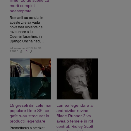
filme: 20 de scene cu
morti complet
neasteptate
Romanii au ocazia in
aceste zile sa vada
povestea violenta de
razbunare a lui
QuentinTarantino, in
Django Unchained, ...
24 ianuarie 2013 16:34
12826
0
15 greseli din cele mai
Lumea legendara a
populare filme SF: ce
androizilor revine:
gafe s-au strecurat in
Blade Runner 2 va
productii legendare
avea o femeie in rol
central. Ridley Scott
Prometheus a aterizat