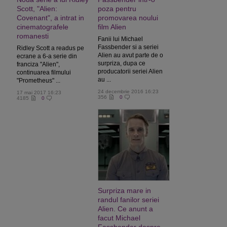
Scott, "Alien:
poza pentru
Covenant", a intrat in
promovarea noului
cinematografele
film Alien
romanesti
Fanii lui Michael
Fassbender si a seriei
Ridley Scott a readus pe
Alien au avut parte de o
ecrane a 6-a serie din
surpriza, dupa ce
franciza "Alien",
producatorii seriei Alien
continuarea filmului
au ...
"Prometheus" ...
24 decembrie 2016 16:23
17 mai 2017 16:23
356
0
4185
0
Surpriza mare in
randul fanilor seriei
Alien. Ce anunt a
facut Michael