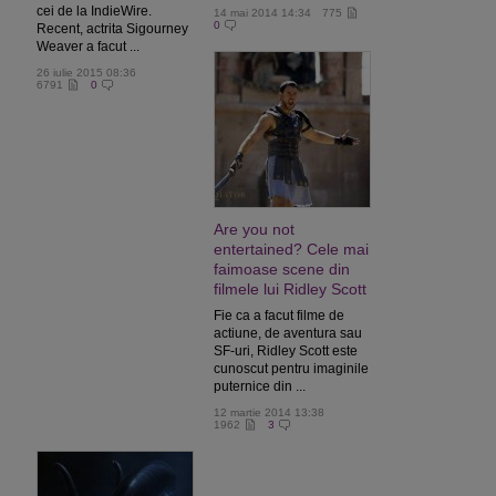
cei de la IndieWire.
14 mai 2014 14:34
775
0
Recent, actrita Sigourney
Weaver a facut ...
26 iulie 2015 08:36
6791
0
Are you not
entertained? Cele mai
faimoase scene din
filmele lui Ridley Scott
Fie ca a facut filme de
actiune, de aventura sau
SF-uri, Ridley Scott este
cunoscut pentru imaginile
puternice din ...
12 martie 2014 13:38
1962
3