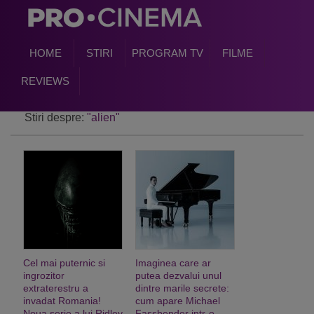
HOME
STIRI
PROGRAM TV
FILME
REVIEWS
Stiri despre:
"alien"
Cel mai puternic si
Imaginea care ar
ingrozitor
putea dezvalui unul
extraterestru a
dintre marile secrete:
invadat Romania!
cum apare Michael
Noua serie a lui Ridley
Fassbender intr-o