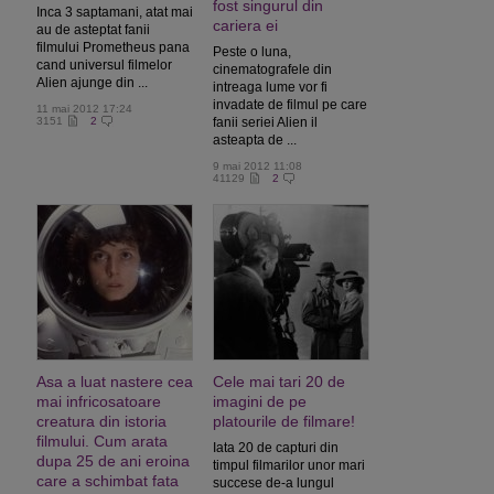
fost singurul din
Inca 3 saptamani, atat mai
cariera ei
au de asteptat fanii
filmului Prometheus pana
Peste o luna,
cand universul filmelor
cinematografele din
Alien ajunge din ...
intreaga lume vor fi
invadate de filmul pe care
11 mai 2012 17:24
3151
2
fanii seriei Alien il
asteapta de ...
9 mai 2012 11:08
41129
2
Asa a luat nastere cea
Cele mai tari 20 de
mai infricosatoare
imagini de pe
creatura din istoria
platourile de filmare!
filmului. Cum arata
Iata 20 de capturi din
dupa 25 de ani eroina
timpul filmarilor unor mari
care a schimbat fata
succese de-a lungul