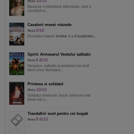
10/10
Nota
Bazat pe o intimplare adevarata, care a
constituit si...
Cavalerii mesei rotunde
0/10
Nota
Povestea regelui
Arthur
si a
Cavalerilor...
Spirit: Armasarul Vestului salbatic
6.8/10
Nota
Nesupus, salbatic si pretuind mai mult
decit orice libertatea....
Printesa si soldatul
10/10
Nota
Soldatul american Jason Johnson este
trimis intr-o...
Trandafirii sunt pentru cei bogati
8.6/10
Nota
...