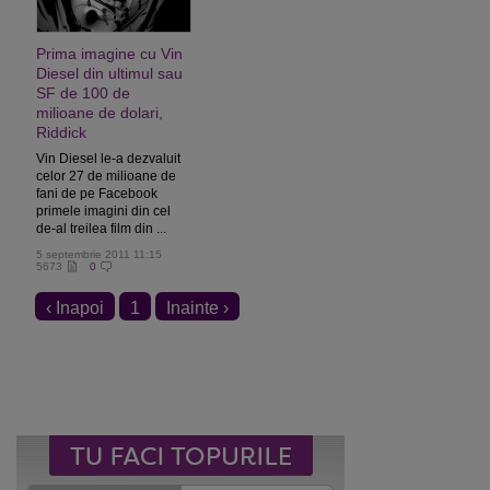
Prima imagine cu Vin
Diesel din ultimul sau
SF de 100 de
milioane de dolari,
Riddick
Vin Diesel le-a dezvaluit
celor 27 de milioane de
fani de pe Facebook
primele imagini din cel
de-al treilea film din ...
5 septembrie 2011 11:15
5673
0
‹ Inapoi
1
Inainte ›