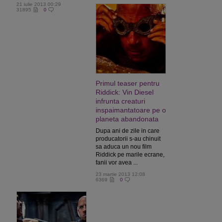
21 iulie 2013 00:29
31895
0
Primul teaser pentru
Riddick: Vin Diesel
infrunta creaturi
inspaimantatoare pe o
planeta abandonata
Dupa ani de zile in care
producatorii s-au chinuit
sa aduca un nou film
Riddick pe marile ecrane,
fanii vor avea ...
23 martie 2013 12:08
6369
0