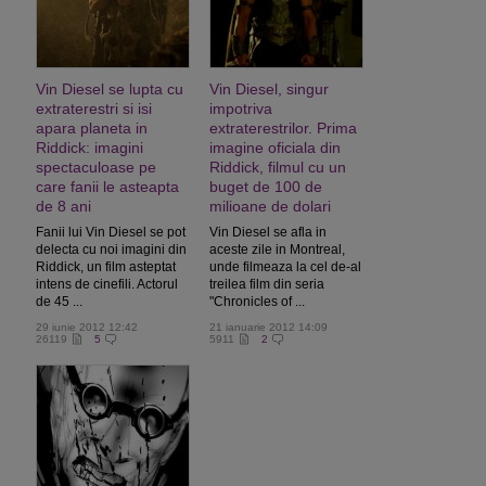
Vin Diesel se lupta cu
Vin Diesel, singur
extraterestri si isi
impotriva
apara planeta in
extraterestrilor. Prima
Riddick: imagini
imagine oficiala din
spectaculoase pe
Riddick, filmul cu un
care fanii le asteapta
buget de 100 de
de 8 ani
milioane de dolari
Fanii lui Vin Diesel se pot
Vin Diesel se afla in
delecta cu noi imagini din
aceste zile in Montreal,
Riddick, un film asteptat
unde filmeaza la cel de-al
intens de cinefili. Actorul
treilea film din seria
de 45 ...
"Chronicles of ...
29 iunie 2012 12:42
21 ianuarie 2012 14:09
26119
5
5911
2