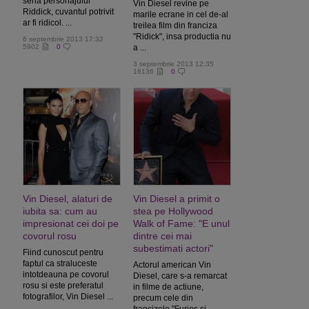
seria personajului
Vin Diesel revine pe
Riddick, cuvantul potrivit
marile ecrane in cel de-al
ar fi ridicol. ...
treilea film din franciza
"Ridick", insa productia nu
6 septembrie 2013 17:32
5902
0
a ...
3 septembrie 2013 12:35
16136
0
Vin Diesel, alaturi de
Vin Diesel a primit o
iubita sa: cum au
stea pe Hollywood
impresionat cei doi pe
Walk of Fame: "E unul
covorul rosu
dintre cei mai
subestimati actori"
Fiind cunoscut pentru
faptul ca straluceste
Actorul american Vin
intotdeauna pe covorul
Diesel, care s-a remarcat
rosu si este preferatul
in filme de actiune,
fotografilor, Vin Diesel ...
precum cele din