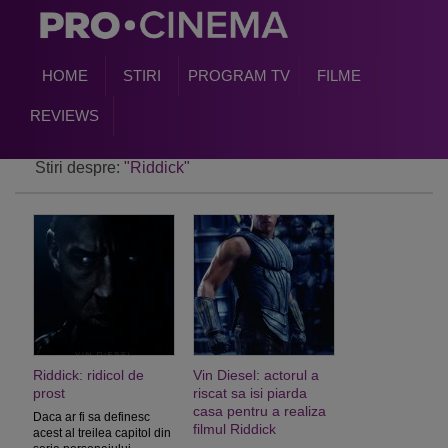
HOME
STIRI
PROGRAM TV
FILME
REVIEWS
Stiri despre:
"Riddick"
Riddick: ridicol de
Vin Diesel: actorul a
prost
riscat sa isi piarda
casa pentru a realiza
Daca ar fi sa definesc
filmul Riddick
acest al treilea capitol din