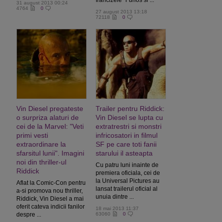
francizele "Furios si ...
31 august 2013 00:24
4764
0
27 august 2013 13:18
72118
0
Vin Diesel pregateste
Trailer pentru Riddick:
o surpriza alaturi de
Vin Diesel se lupta cu
cei de la Marvel: "Veti
extratrestri si monstri
primi vesti
infricosatori in filmul
extraordinare la
SF pe care toti fanii
sfarsitul lunii". Imagini
starului il asteapta
noi din thriller-ul
Cu patru luni inainte de
Riddick
premiera oficiala, cei de
la Universal Pictures au
Aflat la Comic-Con pentru
lansat trailerul oficial al
a-si promova nou thriller,
unuia dintre ...
Riddick, Vin Diesel a mai
oferit cateva indicii fanilor
18 mai 2013 11:37
despre ...
63060
0