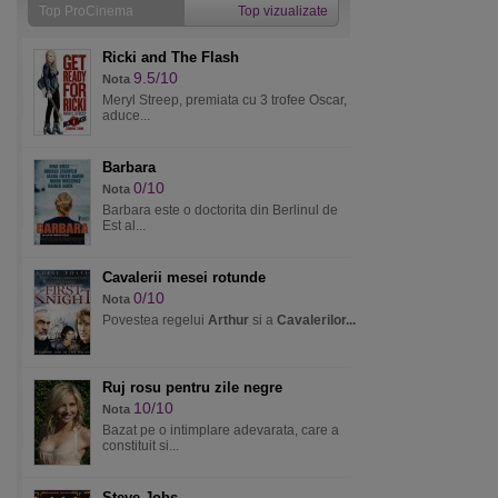
Top ProCinema
Top vizualizate
Ricki and The Flash
9.5/10
Nota
Meryl Streep, premiata cu 3 trofee Oscar,
aduce...
Barbara
0/10
Nota
Barbara este o doctorita din Berlinul de
Est al...
Cavalerii mesei rotunde
0/10
Nota
Povestea regelui
Arthur
si a
Cavalerilor...
Ruj rosu pentru zile negre
10/10
Nota
Bazat pe o intimplare adevarata, care a
constituit si...
Steve Jobs