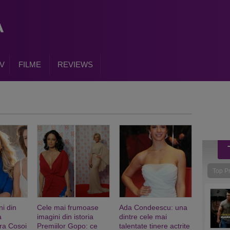
V
FILME
REVIEWS
Top P
ni din
Cele mai frumoase
Ada Condeescu: una
a
imagini din istoria
dintre cele mai
ra Cosoi
Premiilor Gopo: ce
talentate tinere actrite