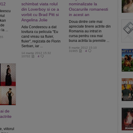
012
schimbat viata rolul
nominalizate la
din Loverboy si ce a
Oscarurile romanesti
ndeescu
vorbit cu Brad Pitt si
in acest an
riul
Angelina Jolie
lkan
Doua dintre cele mai
 de
apreciate tinere actrite din
Ada Condeescu a dat
la ...
Romania au intrat in
lovitura cu pelicula "Eu
cursa pentru cea mai
cand vreau sa fluier,
:55
buna actrita la premiile ...
fluier", regizata de Florin
Serban, iar ...
8 martie 2012 15:10
31965
4
14 martie 2012 15:32
10702
4
ai de
actrite
e, viitorul