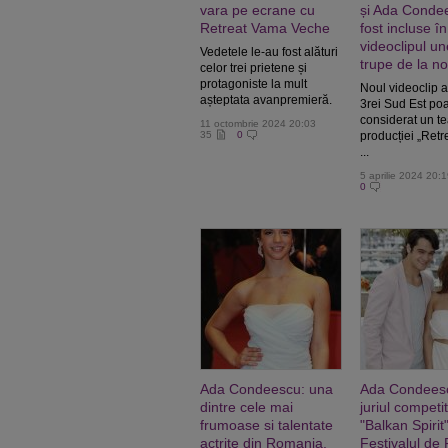
vara pe ecrane cu
și Ada Conde
Retreat Vama Veche
fost incluse în
videoclipul un
Vedetele le-au fost alături
trupe de la no
celor trei prietene și
protagoniste la mult
Noul videoclip a
așteptata avanpremieră.
3rei Sud Est poa
considerat un te
11 octombrie 2024 20:03
35
0
producției „Ret
...
5 aprilie 2024 20:
0
Ada Condeescu: una
Ada Condeesc
dintre cele mai
juriul competit
frumoase si talentate
"Balkan Spirit
actrite din Romania,
Festivalul de 