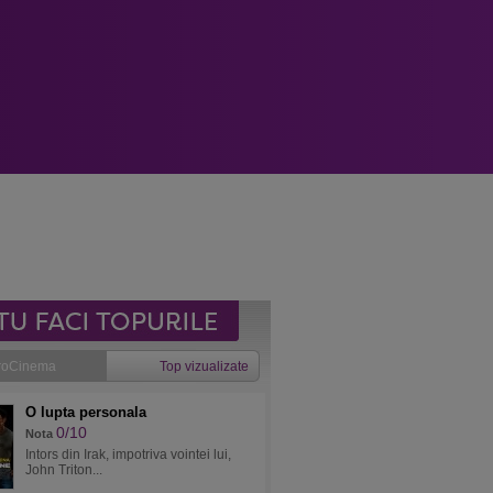
roCinema
Top vizualizate
O lupta personala
0/10
Nota
Intors din Irak, impotriva vointei lui,
John Triton...