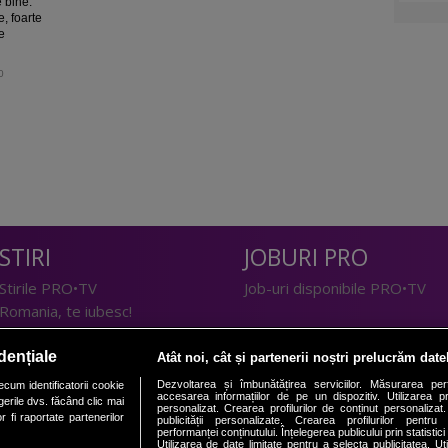
e bine.
e, foarte
te
0
STIRI
JOBURI PRO
Stirile PRO•TV
Job-uri disponibile PRO•TV
Romania, te iubesc!
LIFESTYLE
dențiale
Atât noi, cât și partenerii noștri prelucrăm date
TEHNOLOGIE
Doctor de Bine
Dezvoltarea și îmbunătățirea serviciilor. Măsurarea per
cum identificatorii cookie
accesarea informațiilor de pe un dispozitiv. Utilizarea pro
erile dvs. făcând clic mai
I Like IT
Acasă
personalizat. Crearea profilurilor de conținut personalizat. 
 fi raportate partenerilor
publicității personalizate. Crearea profilurilor pentru
Acasă Gold
performanței conținutului. Înțelegerea publicului prin statistic
Utilizarea de date limitate pentru a selecta publicitatea. Ut