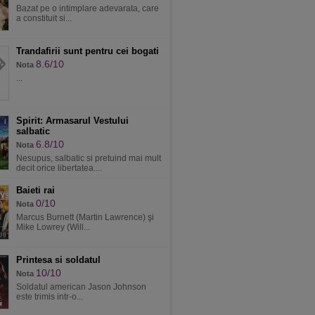
Bazat pe o intimplare adevarata, care
a constituit si...
Trandafirii sunt pentru cei bogati
8.6/10
Nota
...
Spirit: Armasarul Vestului
salbatic
6.8/10
Nota
Nesupus, salbatic si pretuind mai mult
decit orice libertatea....
Baieti rai
0/10
Nota
Marcus Burnett (Martin Lawrence) şi
Mike Lowrey (Will...
Printesa si soldatul
10/10
Nota
Soldatul american Jason Johnson
este trimis intr-o...