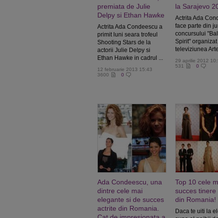
premiata de Julie
la Sarajevo 2
Delpy si Ethan Hawke
Actrita Ada Co
face parte din ju
Actrita Ada Condeescu a
concursului "Ba
primit luni seara trofeul
Spirit" organizat
Shooting Stars de la
televiziunea Arte 
actorii Julie Delpy si
Ethan Hawke in cadrul ...
29 aprilie 2012 10
531
0
12 februarie 2013 15:43
3600
0
Ada Condeescu, una
Top 10 cele m
dintre cele mai
succes tinere 
elegante si de succes
din Romania!
actrite din Romania.
Daca te uiti la el
Cat de impresionata a