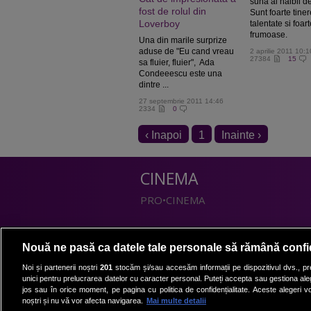
suna al naibii d
fost de rolul din
Sunt foarte tiner
Loverboy
talentate si foar
frumoase.
Una din marile surprize
aduse de "Eu cand vreau
2 aprilie 2011 10:1
27384
15
sa fluier, fluier", Ada
Condeeescu este una
dintre ...
27 septembrie 2011 14:46
2334
0
‹ Inapoi
1
Inainte ›
CINEMA
PRO•CINEMA
DIVERTISMENT
Nouă ne pasă ca datele tale personale să rămână confi
PRO•TV
Noi și partenerii noștri
201
stocăm și/sau accesăm informații pe dispozitivul dvs., pre
unici pentru prelucrarea datelor cu caracter personal. Puteți accepta sau gestiona aleg
Romanii au talent
jos sau în orice moment, pe pagina cu politica de confidențialitate. Aceste alegeri vor
Vocea Romaniei
noștri și nu vă vor afecta navigarea.
Mai multe detalii