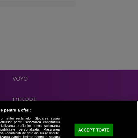
VOYO
DESPRE
Politica Confidentialitate
le pentru a oferi:
Contact
formanței reclamelor. Stocarea și/sau
filurilor pentru selectarea conținutului
Utilizarea profilurilor pentru selectarea
 publicitate personalizată. Măsurarea
ACCEPT TOATE
i sau combinații de date din surse diferite.
ilizarea datelor limitate pentru a selecta