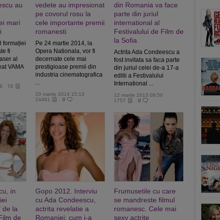
escu au
vedete au impresionat
din Romania va face
pe covorul rosu la
parte din juriul
ei mari
cele importante premii
international al
i
romanesti
Festivalului de Film de
la Sofia
l formației
Pe 24 martie 2014, la
te fi
Opera Nationala, vor fi
Actrita Ada Condeescu a
aser al
decernate cele mai
fost invitata sa faca parte
reat VAMA
prestigioase premii din
din juriul celei de-a 17-a
industria cinematografica
editii a Festivalului
...
International ...
19
78
20 martie 2014 15:13
12 martie 2013 09:50
24481
0
1757
0
u, in
Gopo 2012. Interviu
Frumusetile cu care
iei
cu Ada Condeescu,
se mandreste filmul
" de la
actrita revelatie a
romanesc. Cele mai
Film de
Romaniei: cum i-a
sexy actrite