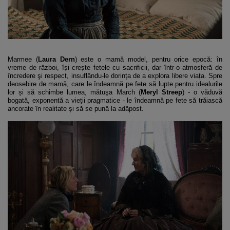
Marmee (
Laura Dern
) este o mamă model, pentru orice epocă: în
vreme de război, își crește fetele cu sacrificii, dar într-o atmosferă de
încredere şi respect, insuflându-le dorința de a explora libere viața. Spre
deosebire de mamă, care le îndeamnă pe fete să lupte pentru idealurile
lor și să schimbe lumea, mătuşa March (
Meryl Streep
) - o văduvă
bogată, exponentă a vieții pragmatice - le îndeamnă pe fete să trăiască
ancorate în realitate și să se pună la adăpost.