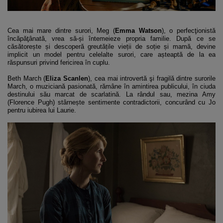
Cea mai mare dintre surori, Meg (
Emma Watson
), o perfecţionistă
încăpăţânată, vrea să-și întemeieze propria familie. După ce se
căsătorește și descoperă greutățile vieții de soție și mamă, devine
implicit un model pentru celelalte surori, care așteaptă de la ea
răspunsuri privind fericirea în cuplu.
Beth March (
Eliza Scanlen
), cea mai introvertă şi fragilă dintre surorile
March, o muziciană pasionată, rămâne în amintirea publicului, în ciuda
destinului său marcat de scarlatină. La rândul sau, mezina Amy
(Florence Pugh) stârnește sentimente contradictorii, concurând cu Jo
pentru iubirea lui Laurie.