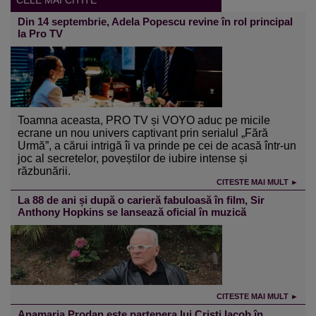
Din 14 septembrie, Adela Popescu revine în rol principal
la Pro TV
Toamna aceasta, PRO TV și VOYO aduc pe micile
ecrane un nou univers captivant prin serialul „Fără
Urmă”, a cărui intrigă îi va prinde pe cei de acasă într-un
joc al secretelor, poveștilor de iubire intense și
răzbunării.
CITESTE MAI MULT ►
La 88 de ani și după o carieră fabuloasă în film, Sir
Anthony Hopkins se lansează oficial în muzică
CITESTE MAI MULT ►
Anamaria Prodan este partenera lui Cristi Iacob în