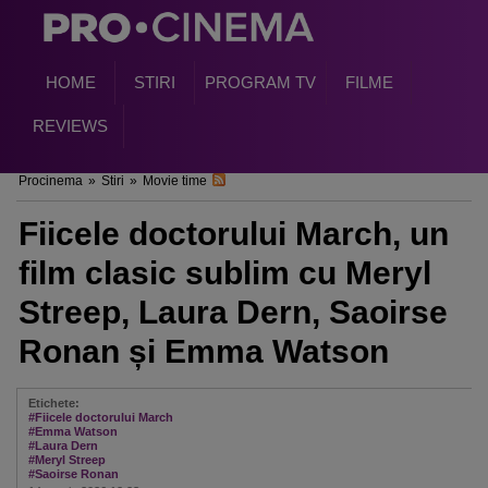
HOME
STIRI
PROGRAM TV
FILME
REVIEWS
Procinema
»
Stiri
»
Movie time
Fiicele doctorului March, un
film clasic sublim cu Meryl
Streep, Laura Dern, Saoirse
Ronan și Emma Watson
Etichete:
#Fiicele doctorului March
#Emma Watson
#Laura Dern
#Meryl Streep
#Saoirse Ronan