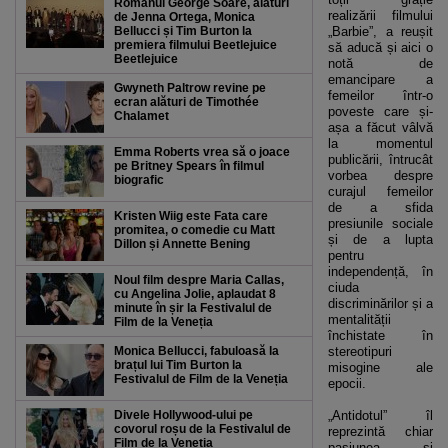
Românul George Soare, alături
realizării filmului
de Jenna Ortega, Monica
Bellucci și Tim Burton la
„Barbie”, a reușit
premiera filmului Beetlejuice
să aducă și aici o
Beetlejuice
notă de
emancipare a
Gwyneth Paltrow revine pe
femeilor într-o
ecran alături de Timothée
poveste care și-
Chalamet
așa a făcut vâlvă
la momentul
Emma Roberts vrea să o joace
publicării, întrucât
pe Britney Spears în filmul
vorbea despre
biografic
curajul femeilor
de a sfida
Kristen Wiig este Fata care
presiunile sociale
promitea, o comedie cu Matt
și de a lupta
Dillon și Annette Bening
pentru
independență, în
Noul film despre Maria Callas,
ciuda
cu Angelina Jolie, aplaudat 8
discriminărilor și a
minute în șir la Festivalul de
mentalității
Film de la Veneția
închistate în
Monica Bellucci, fabuloasă la
stereotipuri
brațul lui Tim Burton la
misogine ale
Festivalul de Film de la Veneția
epocii.
Divele Hollywood-ului pe
„Antidotul” îl
covorul roșu de la Festivalul de
reprezintă chiar
Film de la Veneția
pasiunea și