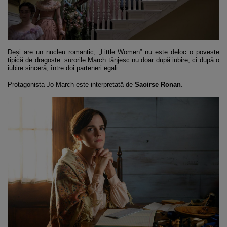
Deși are un nucleu romantic, „Little Women” nu este deloc o poveste
tipică de dragoste: surorile March tânjesc nu doar după iubire, ci după o
iubire sinceră, între doi parteneri egali.
Protagonista Jo March este interpretată de
Saoirse Ronan
.