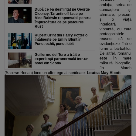
ambiția, setea de
După ce l-a desființat pe George
cunoaștere și
Clooney, Tarantino îl face pe
afirmare, precum
Alec Baldwin responsabil pentru
și o viaţă
împușcătura de pe platourile
interioară
Rust
vibrantă, cu care
protagonistele
Rupert Grint din Harry Potter o
reușesc să se
întâlnește pe Emily Blunt în
evidențieze într-o
Punct ochit, punct iubit
lume a bărbaților.
De altfel, romanul
Guillermo del Toro a trăit o
este în mare
experiență paranormală într-un
măsură biografic,
hotel din Scoția
Jo March
(Saoirse Ronan) fiind un alter ego al scriitoarei
Louisa May Alcott
.