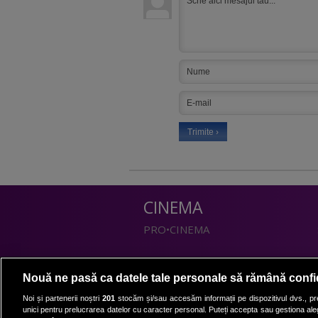
CINEMA
PRO•CINEMA
DIVERTISMENT
Nouă ne pasă ca datele tale personale să rămână confi
PRO•TV
Noi și partenerii noștri
201
stocăm și/sau accesăm informații pe dispozitivul dvs., pre
unici pentru prelucrarea datelor cu caracter personal. Puteți accepta sau gestiona aleg
Romanii au talent