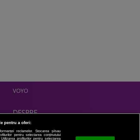
VOYO
DESPRE
Politica Confidentialitate
le pentru a oferi:
Contact
formanței reclamelor. Stocarea și/sau
filurilor pentru selectarea conținutului
Utilizarea profilurilor pentru selectarea