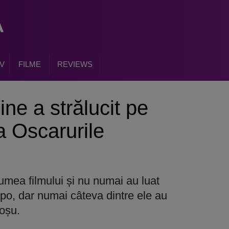
V
FILME
REVIEWS
ne a strălucit pe
a Oscarurile
lumea filmului și nu numai au luat
opo, dar numai câteva dintre ele au
roșu.