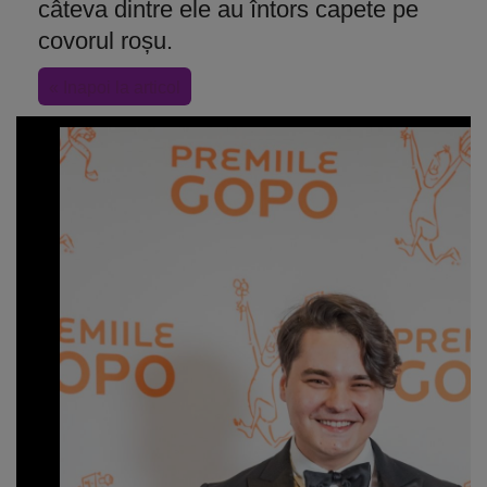
câteva dintre ele au întors capete pe
covorul roșu.
« Inapoi la articol