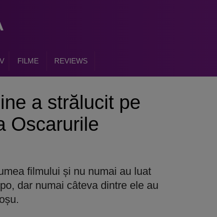
V
FILME
REVIEWS
ne a strălucit pe
a Oscarurile
lumea filmului și nu numai au luat
opo, dar numai câteva dintre ele au
roșu.