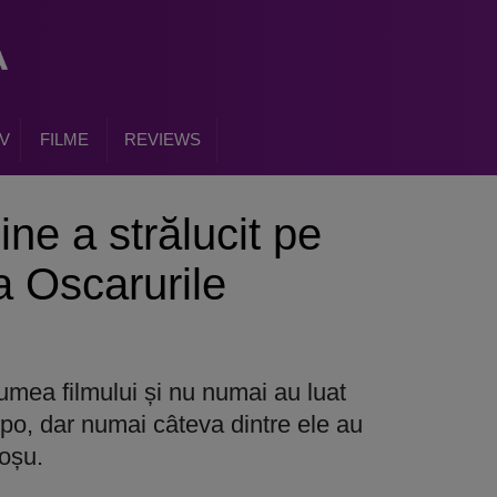
V
FILME
REVIEWS
ne a strălucit pe
a Oscarurile
lumea filmului și nu numai au luat
opo, dar numai câteva dintre ele au
roșu.