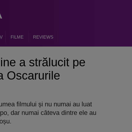
V
FILME
REVIEWS
ne a strălucit pe
a Oscarurile
lumea filmului și nu numai au luat
opo, dar numai câteva dintre ele au
roșu.