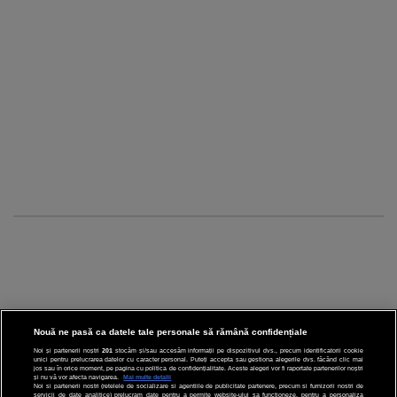
Nouă ne pasă ca datele tale personale să rămână confidențiale
Noi și partenerii noștri
201
stocăm și/sau accesăm informații pe dispozitivul dvs., precum identificatorii cookie
unici pentru prelucrarea datelor cu caracter personal. Puteți accepta sau gestiona alegerile dvs. făcând clic mai
CINEMA
jos sau în orice moment, pe pagina cu politica de confidențialitate. Aceste alegeri vor fi raportate partenerilor noștri
și nu vă vor afecta navigarea.
Mai multe detalii
Noi si partenerii nostri (retelele de socializare si agentiile de publicitate partenere, precum si furnizorii nostri de
servicii de date analitice) prelucram date pentru a permite website-ului sa functioneze, pentru a personaliza