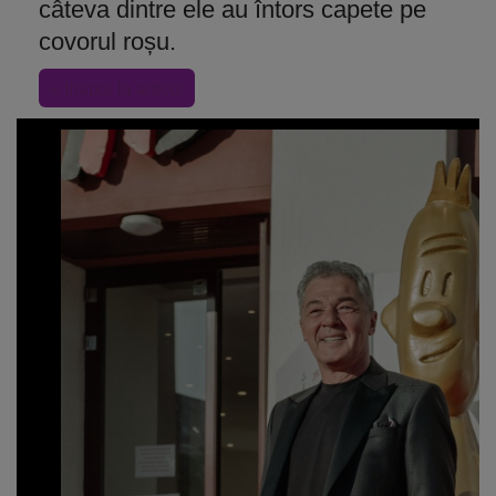
câteva dintre ele au întors capete pe
covorul roșu.
« Inapoi la articol