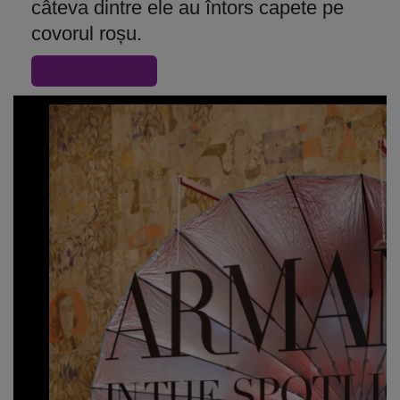
câteva dintre ele au întors capete pe
covorul roșu.
« Inapoi la articol