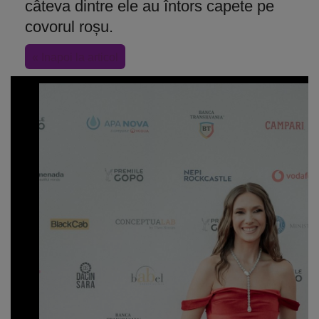
câteva dintre ele au întors capete pe
covorul roșu.
« Inapoi la articol