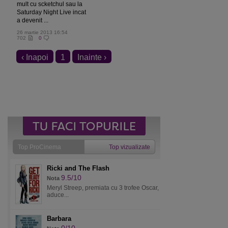
mult cu scketchul sau la
Saturday Night Live incat
a devenit ...
26 martie 2013 16:54
702
0
‹ Inapoi
1
Inainte ›
Top ProCinema
Top vizualizate
Ricki and The Flash
9.5/10
Nota
Meryl Streep, premiata cu 3 trofee Oscar,
aduce...
Barbara