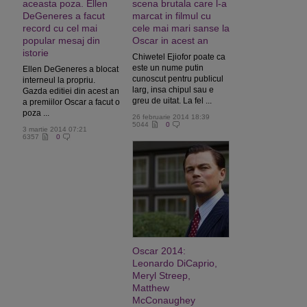
aceasta poza. Ellen
scena brutala care l-a
DeGeneres a facut
marcat in filmul cu
record cu cel mai
cele mai mari sanse la
popular mesaj din
Oscar in acest an
istorie
Chiwetel Ejiofor poate ca
este un nume putin
Ellen DeGeneres a blocat
cunoscut pentru publicul
interneul la propriu.
larg, insa chipul sau e
Gazda editiei din acest an
greu de uitat. La fel ...
a premiilor Oscar a facut o
poza ...
26 februarie 2014 18:39
5044
0
3 martie 2014 07:21
6357
0
Oscar 2014:
Leonardo DiCaprio,
Meryl Streep,
Matthew
McConaughey