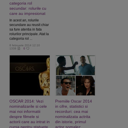
categoria rol
secundar: rolurile cu
care au impresionat
In acest an, rolurile
secundare au reusit chiar
sa fure atentia in fata
rolurilor principale. Atat la
categoria rol ...
8 februarie 2014 12:10
1338
0
OSCAR 2014: Vezi
Premiile Oscar 2014
nominalizarile si cele
in cifre, statistici si
mai noi informatii
recorduri: cea mai
despre filmele si
nominalizata actrita
actorii care au intrat in
din istorie, primul
cursa pentru statuete
actor somalez