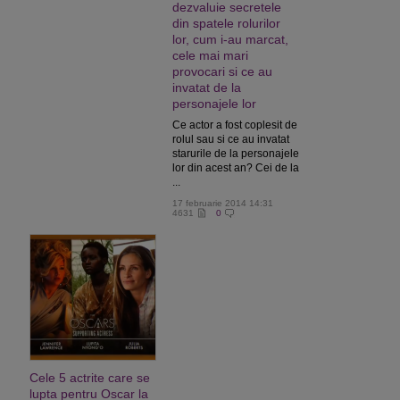
dezvaluie secretele
din spatele rolurilor
lor, cum i-au marcat,
cele mai mari
provocari si ce au
invatat de la
personajele lor
Ce actor a fost coplesit de
rolul sau si ce au invatat
starurile de la personajele
lor din acest an? Cei de la
...
17 februarie 2014 14:31
4631
0
Cele 5 actrite care se
lupta pentru Oscar la