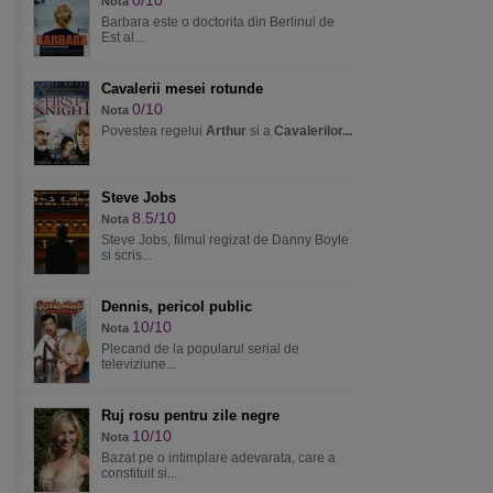
0/10
Nota
Barbara este o doctorita din Berlinul de
Est al...
Cavalerii mesei rotunde
0/10
Nota
Povestea regelui
Arthur
si a
Cavalerilor...
Steve Jobs
8.5/10
Nota
Steve Jobs, filmul regizat de Danny Boyle
si scris...
Dennis, pericol public
10/10
Nota
Plecand de la popularul serial de
televiziune...
Ruj rosu pentru zile negre
10/10
Nota
Bazat pe o intimplare adevarata, care a
constituit si...