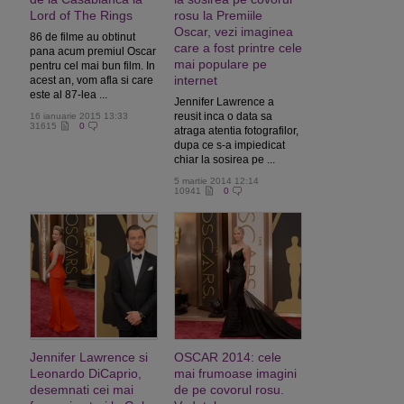
Lord of The Rings
rosu la Premiile
Oscar, vezi imaginea
86 de filme au obtinut
care a fost printre cele
pana acum premiul Oscar
mai populare pe
pentru cel mai bun film. In
internet
acest an, vom afla si care
este al 87-lea ...
Jennifer Lawrence a
reusit inca o data sa
16 ianuarie 2015 13:33
31615
0
atraga atentia fotografilor,
dupa ce s-a impiedicat
chiar la sosirea pe ...
5 martie 2014 12:14
10941
0
Jennifer Lawrence si
OSCAR 2014: cele
Leonardo DiCaprio,
mai frumoase imagini
desemnati cei mai
de pe covorul rosu.