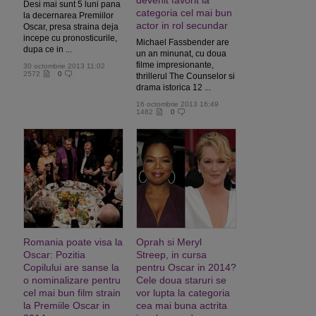
devenit favorit la
Desi mai sunt 5 luni pana
categoria cel mai bun
la decernarea Premiilor
actor in rol secundar
Oscar, presa straina deja
incepe cu pronosticurile,
Michael Fassbender are
dupa ce in ...
un an minunat, cu doua
filme impresionante,
30 octombrie 2013 11:02
2572
0
thrillerul The Counselor si
drama istorica 12 ...
16 octombrie 2013 16:49
1482
0
Romania poate visa la
Oprah si Meryl
Oscar: Pozitia
Streep, in cursa
Copilului are sanse la
pentru Oscar in 2014?
o nominalizare pentru
Cele doua staruri se
cel mai bun film strain
vor lupta la categoria
la Premiile Oscar in
cea mai buna actrita