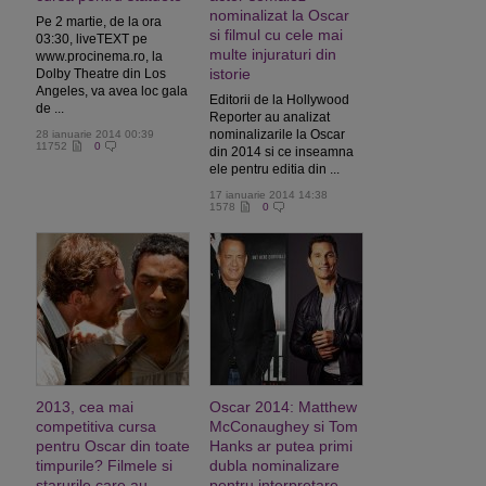
nominalizat la Oscar
Pe 2 martie, de la ora
si filmul cu cele mai
03:30, liveTEXT pe
multe injuraturi din
www.procinema.ro, la
istorie
Dolby Theatre din Los
Angeles, va avea loc gala
Editorii de la Hollywood
de ...
Reporter au analizat
nominalizarile la Oscar
28 ianuarie 2014 00:39
11752
0
din 2014 si ce inseamna
ele pentru editia din ...
17 ianuarie 2014 14:38
1578
0
2013, cea mai
Oscar 2014: Matthew
competitiva cursa
McConaughey si Tom
pentru Oscar din toate
Hanks ar putea primi
timpurile? Filmele si
dubla nominalizare
starurile care au
pentru interpretare,