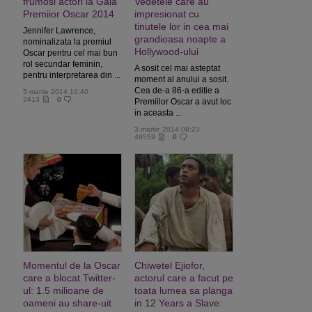
frumosi actori la Gala
Vedetele care au
Premiior Oscar 2014
impresionat cu
tinutele lor in cea mai
Jennifer Lawrence,
grandioasa noapte a
nominalizata la premiul
Hollywood-ului
Oscar pentru cel mai bun
rol secundar feminin,
A sosit cel mai asteptat
pentru interpretarea din ...
moment al anului a sosit.
Cea de-a 86-a editie a
5 martie 2014 10:40
2413
0
Premiilor Oscar a avut loc
in aceasta ...
3 martie 2014 08:23
49559
0
Momentul de la Oscar
Chiwetel Ejiofor,
care a blocat Twitter-
actorul care a facut pe
ul: 1.5 milioane de
toata lumea sa planga
oameni au share-uit
in 12 Years a Slave: