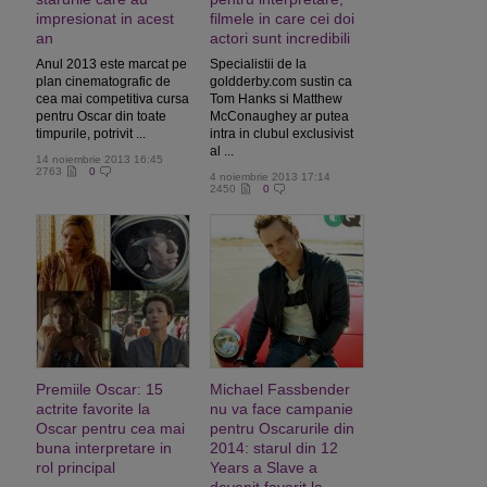
impresionat in acest
filmele in care cei doi
an
actori sunt incredibili
Anul 2013 este marcat pe
Specialistii de la
plan cinematografic de
goldderby.com sustin ca
cea mai competitiva cursa
Tom Hanks si Matthew
pentru Oscar din toate
McConaughey ar putea
timpurile, potrivit ...
intra in clubul exclusivist
al ...
14 noiembrie 2013 16:45
2763
0
4 noiembrie 2013 17:14
2450
0
Premiile Oscar: 15
Michael Fassbender
actrite favorite la
nu va face campanie
Oscar pentru cea mai
pentru Oscarurile din
buna interpretare in
2014: starul din 12
rol principal
Years a Slave a