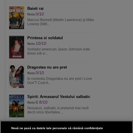
Baieti rai
0/10
Nota
Marcus Burnett (Martin Lawrence) şi Mike
Lowrey (Will...
Printesa si soldatul
10/10
Nota
Soldatul american Jason Johnson este
trimis intr-o...
Dragostea nu are pret
0/10
Nota
In comedia Dragostea nu are pret / Love
Don'T Cost A...
Spirit: Armasarul Vestului salbatic
6.8/10
Nota
Nesupus, salbatic si pretuind mai mult
decit orice libertatea....
Nouă ne pasă ca datele tale personale să rămână confidențiale