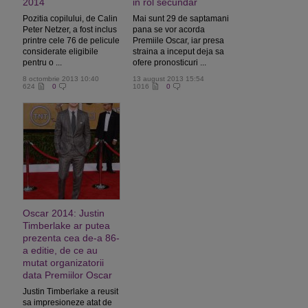
2014
in rol secundar
Pozitia copilului, de Calin
Mai sunt 29 de saptamani
Peter Netzer, a fost inclus
pana se vor acorda
printre cele 76 de pelicule
Premiile Oscar, iar presa
considerate eligibile
straina a inceput deja sa
pentru o ...
ofere pronosticuri ...
8 octombrie 2013 10:40
13 august 2013 15:54
624
0
1016
0
Oscar 2014: Justin
Timberlake ar putea
prezenta cea de-a 86-
a editie, de ce au
mutat organizatorii
data Premiilor Oscar
Justin Timberlake a reusit
sa impresioneze atat de