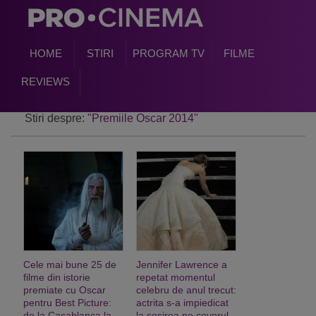
HOME
STIRI
PROGRAM TV
FILME
REVIEWS
Stiri despre:
"Premiile Oscar 2014"
Cele mai bune 25 de
Jennifer Lawrence a
filme din istorie
repetat momentul
premiate cu Oscar
celebru de anul trecut:
pentru Best Picture:
actrita s-a impiedicat
de la Casablanca la
la sosirea pe covorul