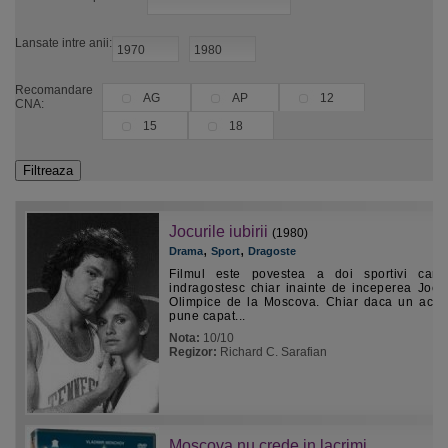
Lansate intre anii:
Recomandare
AG
AP
12
CNA:
15
18
Jocurile iubirii
(1980)
,
,
Drama
Sport
Dragoste
Filmul este povestea a doi sportivi car
indragostesc chiar inainte de inceperea Jocur
Olimpice de la Moscova. Chiar daca un acci
pune capat...
Nota:
10/10
Regizor:
Richard C. Sarafian
Moscova nu crede in lacrimi