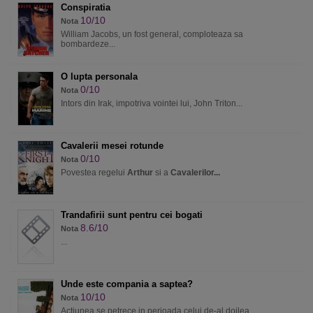
Conspiratia
10/10
Nota
William Jacobs, un fost general, comploteaza sa
bombardeze...
O lupta personala
0/10
Nota
Intors din Irak, impotriva vointei lui, John Triton...
Cavalerii mesei rotunde
0/10
Nota
Povestea regelui
Arthur
si a
Cavalerilor...
Trandafirii sunt pentru cei bogati
8.6/10
Nota
...
Unde este compania a saptea?
10/10
Nota
Actiunea se petrece in perioada celui de-al doilea...