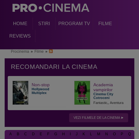
HOME
STIRI
PROGRAM TV
FILME
REVIEWS
Procinema
»
Filme
»
Non-stop
Academia
Hollywood
vampirilor
Multiplex
Cinema City
Cotroceni
,
Fantastic
Aventura
VEZI FILMELE DE LA CINEMA
A
B
C
D
E
F
G
H
I
J
K
L
M
N
O
P
Q