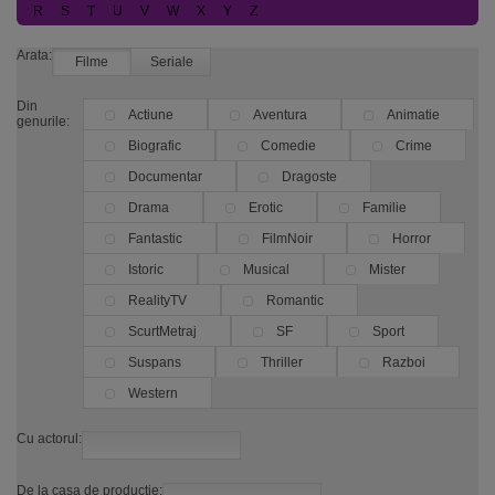
R
S
T
U
V
W
X
Y
Z
Arata:
Filme
Seriale
Din
Actiune
Aventura
Animatie
genurile:
Biografic
Comedie
Crime
Documentar
Dragoste
Drama
Erotic
Familie
Fantastic
FilmNoir
Horror
Istoric
Musical
Mister
RealityTV
Romantic
ScurtMetraj
SF
Sport
Suspans
Thriller
Razboi
Western
Cu actorul:
De la casa de productie: