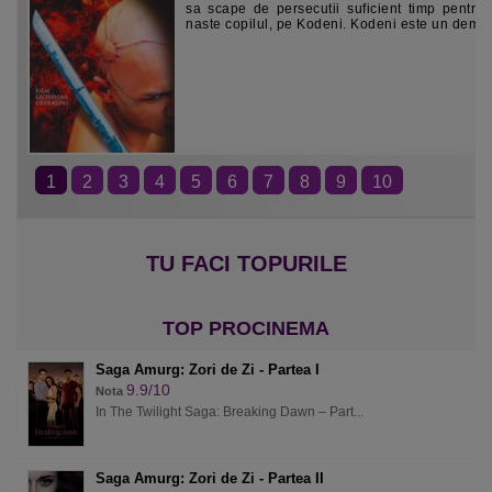
sa scape de persecutii suficient timp pentru 
naste copilul, pe Kodeni. Kodeni este un demon
1
2
3
4
5
6
7
8
9
10
Saga Amurg: Zori de Zi - Partea I
9.9/10
Nota
In The Twilight Saga: Breaking Dawn – Part...
Saga Amurg: Zori de Zi - Partea II