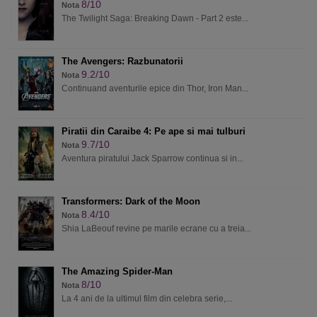
8/10
Nota
The Twilight Saga: Breaking Dawn - Part 2 este...
The Avengers: Razbunatorii
9.2/10
Nota
Continuand aventurile epice din Thor, Iron Man...
Piratii din Caraibe 4: Pe ape si mai tulburi
9.7/10
Nota
Aventura piratului Jack Sparrow continua si in...
Transformers: Dark of the Moon
8.4/10
Nota
Shia LaBeouf revine pe marile ecrane cu a treia...
The Amazing Spider-Man
8/10
Nota
La 4 ani de la ultimul film din celebra serie,...