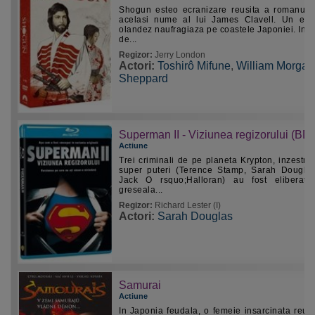
Shogun esteo ecranizare reusita a romanulu
acelasi nume al lui James Clavell. Un ech
olandez naufragiaza pe coastele Japoniei. In a
de...
Regizor:
Jerry London
Actori:
Toshirô Mifune
,
William Morgan
Sheppard
Superman II - Viziunea regizorului (BD)
Actiune
Trei criminali de pe planeta Krypton, inzestrat
super puteri (Terence Stamp, Sarah Dougla
Jack O rsquo;Halloran) au fost eliberati
greseala...
Regizor:
Richard Lester (I)
Actori:
Sarah Douglas
Samurai
Actiune
In Japonia feudala, o femeie insarcinata reus