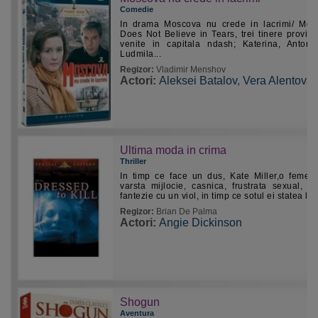
Comedie
In drama Moscova nu crede in lacrimi/ Mo
Does Not Believe in Tears, trei tinere provinc
venite in capitala ndash; Katerina, Antoni
Ludmila...
Regizor:
Vladimir Menshov
Actori:
Aleksei Batalov
,
Vera Alentova
Ultima moda in crima
Thriller
In timp ce face un dus, Kate Miller,o femei
varsta mijlocie, casnica, frustrata sexual, a
fantezie cu un viol, in timp ce sotul ei statea la..
Regizor:
Brian De Palma
Actori:
Angie Dickinson
Shogun
Aventura