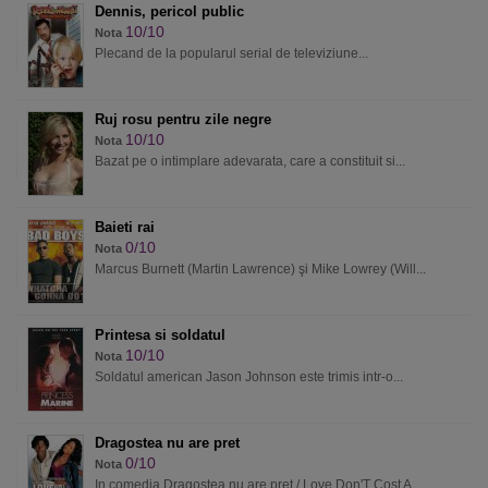
Dennis, pericol public
10/10
Nota
Plecand de la popularul serial de televiziune...
Ruj rosu pentru zile negre
10/10
Nota
Bazat pe o intimplare adevarata, care a constituit si...
Baieti rai
0/10
Nota
Marcus Burnett (Martin Lawrence) şi Mike Lowrey (Will...
Printesa si soldatul
10/10
Nota
Soldatul american Jason Johnson este trimis intr-o...
Dragostea nu are pret
0/10
Nota
In comedia Dragostea nu are pret / Love Don'T Cost A...