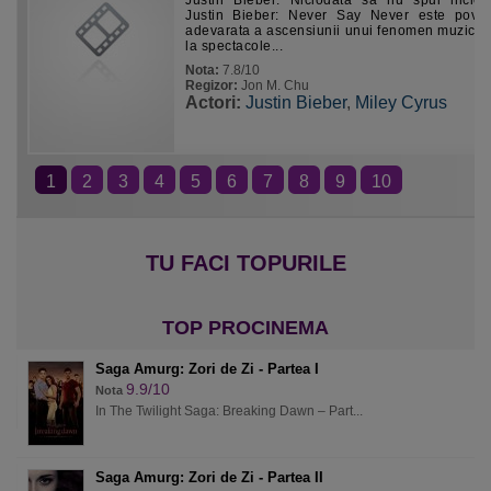
Justin Bieber: Niciodata sa nu spui niciod
Justin Bieber: Never Say Never este pove
adevarata a ascensiunii unui fenomen muzical
la spectacole...
Nota:
7.8/10
Regizor:
Jon M. Chu
Actori:
Justin Bieber
,
Miley Cyrus
1
2
3
4
5
6
7
8
9
10
Saga Amurg: Zori de Zi - Partea I
9.9/10
Nota
In The Twilight Saga: Breaking Dawn – Part...
Saga Amurg: Zori de Zi - Partea II