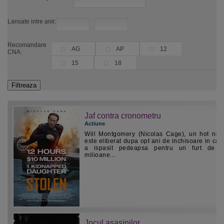
Lansate intre anii:
Recomandare
AG
AP
12
CNA:
15
18
Jaf contra cronometru
Actiune
Will Montgomery (Nicolas Cage), un hot noto
este eliberat dupa opt ani de inchisoare in care
a ispasit pedeapsa pentru un furt de z
milioane...
Jocul asasinilor