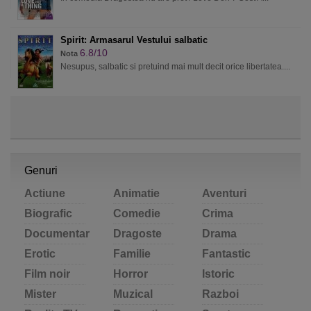
Spirit: Armasarul Vestului salbatic
6.8/10
Nota
Nesupus, salbatic si pretuind mai mult decit orice libertatea....
Genuri
Actiune
Animatie
Aventuri
Biografic
Comedie
Crima
Documentar
Dragoste
Drama
Erotic
Familie
Fantastic
Film noir
Horror
Istoric
Mister
Muzical
Razboi