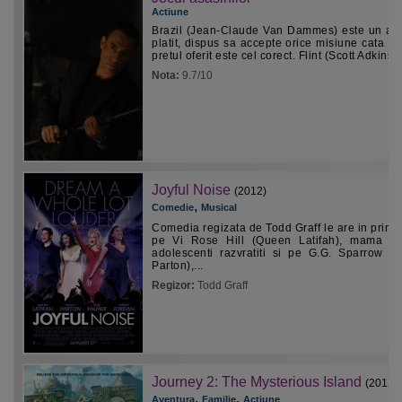
Actiune
Brazil (Jean-Claude Van Dammes) este un as
platit, dispus sa accepte orice misiune cata v
pretul oferit este cel corect. Flint (Scott Adkins)..
Nota:
9.7/10
Joyful Noise
(2012)
,
Comedie
Musical
Comedia regizata de Todd Graff le are in prim 
pe Vi Rose Hill (Queen Latifah), mama a
adolescenti razvratiti si pe G.G. Sparrow (D
Parton),...
Regizor:
Todd Graff
Journey 2: The Mysterious Island
(2012)
,
,
Aventura
Familie
Actiune