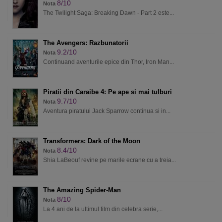
8/10
Nota
The Twilight Saga: Breaking Dawn - Part 2 este...
The Avengers: Razbunatorii
9.2/10
Nota
Continuand aventurile epice din Thor, Iron Man...
Piratii din Caraibe 4: Pe ape si mai tulburi
9.7/10
Nota
Aventura piratului Jack Sparrow continua si in...
Transformers: Dark of the Moon
8.4/10
Nota
Shia LaBeouf revine pe marile ecrane cu a treia...
The Amazing Spider-Man
8/10
Nota
La 4 ani de la ultimul film din celebra serie,...