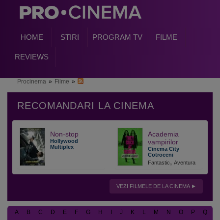
HOME
STIRI
PROGRAM TV
FILME
REVIEWS
Procinema
»
Filme
»
Non-stop
Academia
Hollywood
vampirilor
Multiplex
Cinema City
Cotroceni
,
Fantastic
Aventura
VEZI FILMELE DE LA CINEMA
A
B
C
D
E
F
G
H
I
J
K
L
M
N
O
P
Q