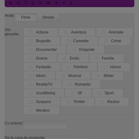
R
S
T
U
V
W
X
Y
Z
Arata:
Filme
Seriale
Din
Actiune
Aventura
Animatie
genurile:
Biografic
Comedie
Crime
Documentar
Dragoste
Drama
Erotic
Familie
Fantastic
FilmNoir
Horror
Istoric
Musical
Mister
RealityTV
Romantic
ScurtMetraj
SF
Sport
Suspans
Thriller
Razboi
Western
Cu actorul:
De la casa de productie: