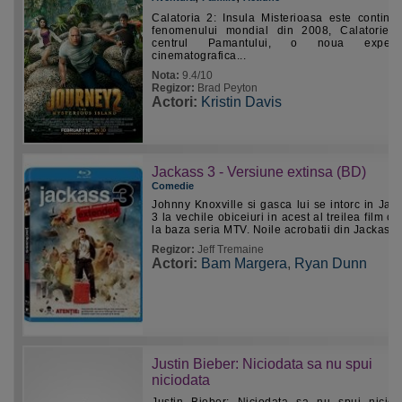
Calatoria 2: Insula Misterioasa este continu
fenomenului mondial din 2008, Calatorie 
centrul Pamantului, o noua experie
cinematografica...
Nota:
9.4/10
Regizor:
Brad Peyton
Actori:
Kristin Davis
Jackass 3 - Versiune extinsa (BD)
Comedie
Johnny Knoxville si gasca lui se intorc in Jac
3 la vechile obiceiuri in acest al treilea film ce
la baza seria MTV. Noile acrobatii din Jackass..
Regizor:
Jeff Tremaine
Actori:
Bam Margera
,
Ryan Dunn
Justin Bieber: Niciodata sa nu spui
niciodata