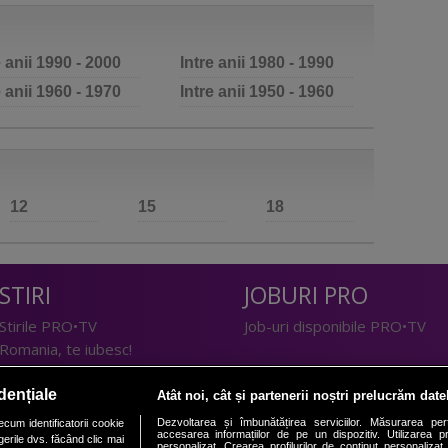
e anii 1990 - 2000
Intre anii 1980 - 1990
e anii 1960 - 1970
Intre anii 1950 - 1960
12
15
18
STIRI
JOBURI PRO
Stirile PRO•TV
Job-uri disponibile PRO•TV
Romania, te iubesc!
LIFESTYLE
dențiale
Atât noi, cât și partenerii noștri prelucrăm date
TEHNOLOGIE
Doctor de Bine
Dezvoltarea și îmbunătățirea serviciilor. Măsurarea per
cum identificatorii cookie
accesarea informațiilor de pe un dispozitiv. Utilizarea pro
erile dvs. făcând clic mai
I Like IT
Acasă
personalizat. Crearea profilurilor de conținut personalizat. 