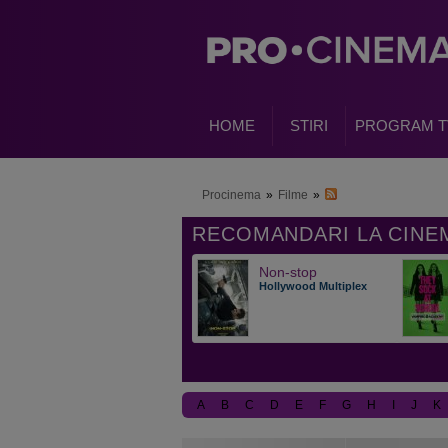
HOME
STIRI
PROGRAM T
Procinema
»
Filme
»
Non-stop
Hollywood Multiplex
A
B
C
D
E
F
G
H
I
J
K