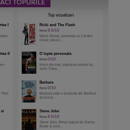
tea I
Ricki and The Flash
9.5/10
Nota
 Dawn
Meryl Streep, premiata cu 3 trofee
Oscar, aduce...
tea II
O lupta personala
0/10
Nota
wn -
Intors din Irak, impotriva vointei lui,
John Triton...
Barbara
0/10
Nota
 Thor,
Barbara este o doctorita din Berlinul
de Est al...
 si
Steve Jobs
8.5/10
Nota
Steve Jobs, filmul regizat de Danny
Boyle si scris...