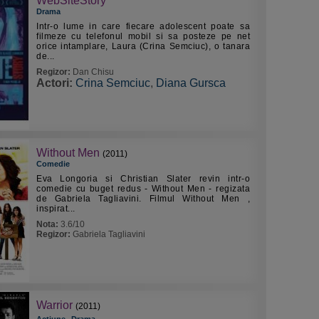
WebSiteStory
Drama
Intr-o lume in care fiecare adolescent poate sa
filmeze cu telefonul mobil si sa posteze pe net
orice intamplare, Laura (Crina Semciuc), o tanara
de...
Regizor:
Dan Chisu
Actori:
Crina Semciuc
,
Diana Gursca
Without Men
(2011)
Comedie
Eva Longoria si Christian Slater revin intr-o
comedie cu buget redus - Without Men - regizata
de Gabriela Tagliavini. Filmul Without Men ,
inspirat...
Nota:
3.6/10
Regizor:
Gabriela Tagliavini
Warrior
(2011)
,