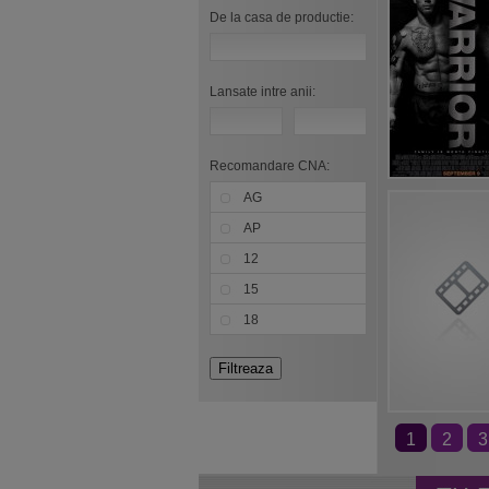
De la casa de productie:
Lansate intre anii:
Recomandare CNA:
AG
AP
12
15
18
1
2
3