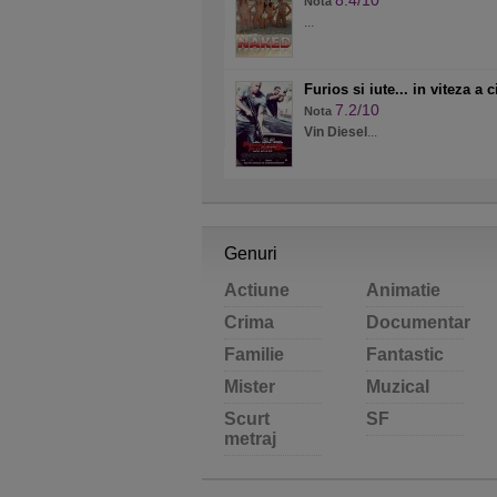
8.4/10
Nota
...
Furios si iute... in viteza a 
7.2/10
Nota
Vin Diesel
...
Genuri
Actiune
Animatie
Crima
Documentar
Familie
Fantastic
Mister
Muzical
Scurt
SF
metraj