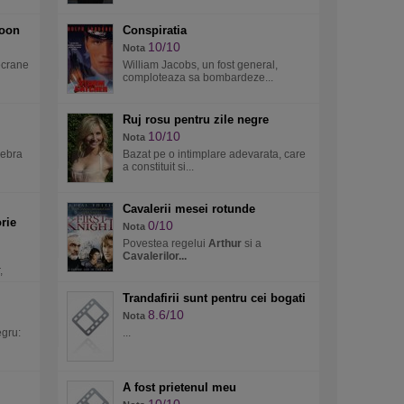
Moon
Conspiratia
10/10
Nota
ecrane
William Jacobs, un fost general,
comploteaza sa bombardeze...
Ruj rosu pentru zile negre
10/10
Nota
lebra
Bazat pe o intimplare adevarata, care
a constituit si...
Cavalerii mesei rotunde
rie
0/10
Nota
Povestea regelui
Arthur
si a
Cavalerilor...
,
Trandafirii sunt pentru cei bogati
8.6/10
Nota
egru:
...
A fost prietenul meu