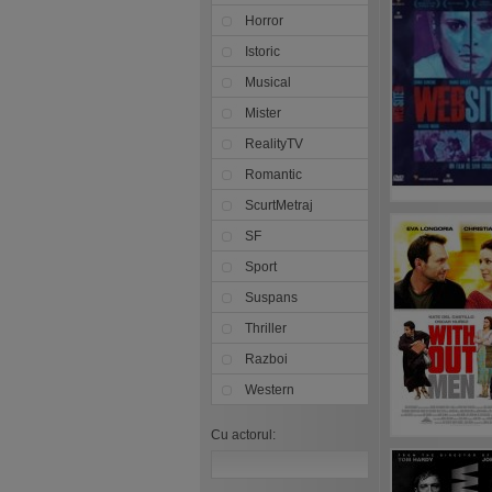
Horror
Istoric
Musical
Mister
RealityTV
Romantic
ScurtMetraj
SF
Sport
Suspans
Thriller
Razboi
Western
Cu actorul: