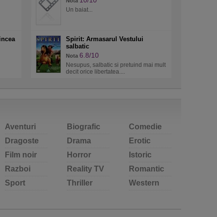
10/10
Nota
Un baiat...
cincea
Spirit: Armasarul Vestului
salbatic
6.8/10
Nota
Nesupus, salbatic si pretuind mai mult
decit orice libertatea....
Aventuri
Biografic
Comedie
Dragoste
Drama
Erotic
Film noir
Horror
Istoric
Razboi
Reality TV
Romantic
Sport
Thriller
Western