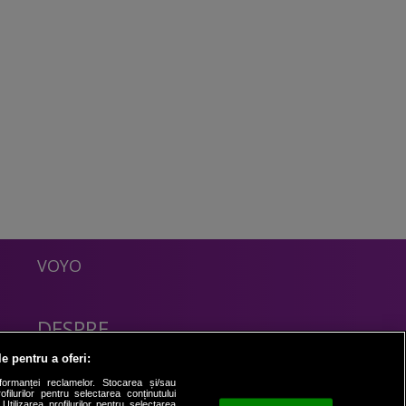
VOYO
DESPRE
Politica Confidentialitate
le pentru a oferi:
Contact
formanței reclamelor. Stocarea și/sau
filurilor pentru selectarea conținutului
Utilizarea profilurilor pentru selectarea