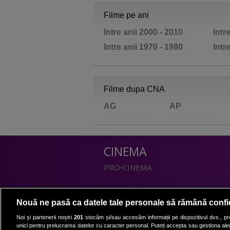
Filme pe ani
Intre anii 2000 - 2010
Intr
Intre anii 1970 - 1980
Intr
Filme dupa CNA
AG
AP
CINEMA
PRO•CINEMA
DIVERTISMENT
Nouă ne pasă ca datele tale personale să rămână confi
PRO•TV
Noi și partenerii noștri
201
stocăm și/sau accesăm informații pe dispozitivul dvs., pre
unici pentru prelucrarea datelor cu caracter personal. Puteți accepta sau gestiona aleg
Romanii au talent