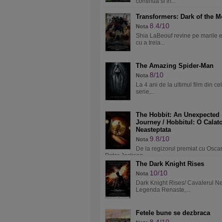
continua si in...
Transformers: Dark of the 
8.4/10
Nota
Shia LaBeouf revine pe marile 
cu a treia...
The Amazing Spider-Man
8/10
Nota
La 4 ani de la ultimul film din ce
serie,...
The Hobbit: An Unexpected
Journey / Hobbitul: O Calato
Neasteptata
9.8/10
Nota
De la regizorul premiat cu Oscar
Peter Jackson...
The Dark Knight Rises
10/10
Nota
Dark Knight Rises/ Cavalerul N
Legenda Renaste,...
Fetele bune se dezbraca