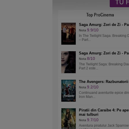
Saga Amurg: Zori de Zi - Par
9.9/10
Nota
In The Twilight Saga: Breaking
– Part...
Saga Amurg: Zori de Zi - Par
8/10
Nota
The Twilight Saga: Breaking Da
Part 2 este...
The Avengers: Razbunatorii
9.2/10
Nota
Continuand aventurile epice din
Iron Man...
Piratii din Caraibe 4: Pe ape
mai tulburi
9.7/10
Nota
Aventura piratului Jack Sparrow