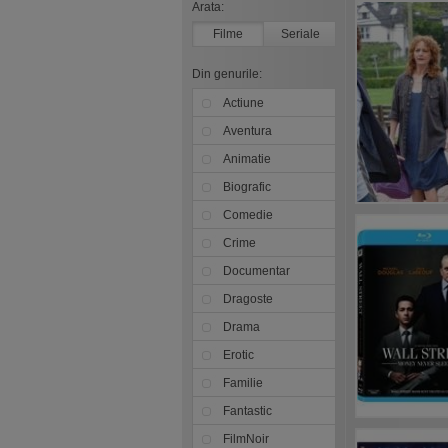
Arata:
Filme
Seriale
Din genurile:
Actiune
Aventura
Animatie
Biografic
Comedie
Crime
Documentar
Dragoste
Drama
Erotic
Familie
Fantastic
FilmNoir