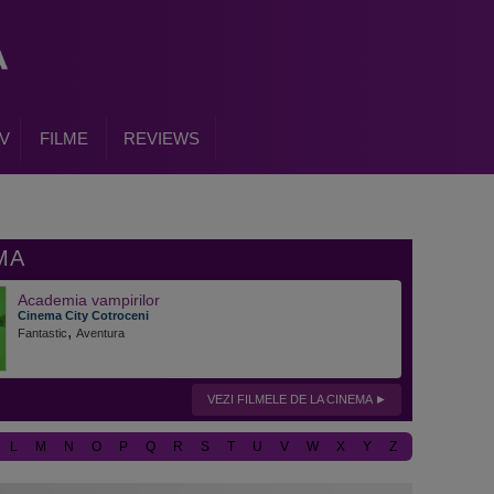
V
FILME
REVIEWS
Academia vampirilor
Cinema City Cotroceni
,
Fantastic
Aventura
VEZI FILMELE DE LA CINEMA
L
M
N
O
P
Q
R
S
T
U
V
W
X
Y
Z