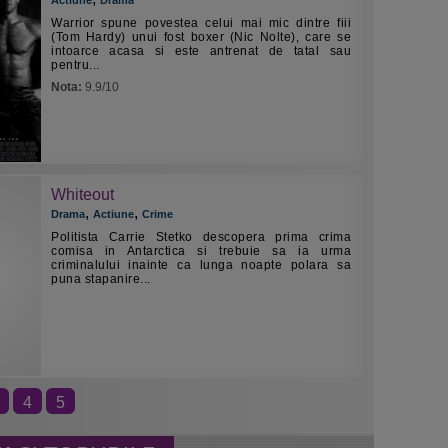
Actiune
Drama
Warrior spune povestea celui mai mic dintre fiii
(Tom Hardy) unui fost boxer (Nic Nolte), care se
intoarce acasa si este antrenat de tatal sau
pentru...
Nota:
9.9/10
Whiteout
,
,
Drama
Actiune
Crime
Politista Carrie Stetko descopera prima crima
comisa in Antarctica si trebuie sa ia urma
criminalului inainte ca lunga noapte polara sa
puna stapanire...
4
5