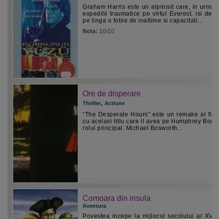
Graham Harris este un alpinisit care, in urma 
expeditii traumatice pe virful Everest, isi dezv
pe linga o fobie de inaltime si capacitati...
Nota:
10/10
Ore de disperare
,
Thriller
Actiune
“The Desperate Hours” este un remake al film
cu acelasi titlu care il avea pe Humphrey Bogar
rolul principal. Michael Bosworth...
Comoara din insula
Aventura
Povestea incepe la mijlocul secolului al XVIII