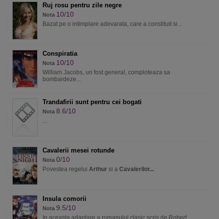
Ruj rosu pentru zile negre
10/10
Nota
Bazat pe o intimplare adevarata, care a constituit si...
Conspiratia
10/10
Nota
William Jacobs, un fost general, comploteaza sa
bombardeze...
Trandafirii sunt pentru cei bogati
8.6/10
Nota
...
Cavalerii mesei rotunde
0/10
Nota
Povestea regelui
Arthur
si a
Cavalerilor...
Insula comorii
9.5/10
Nota
In aceasta adaptare a romanului clasic scris de Robert...