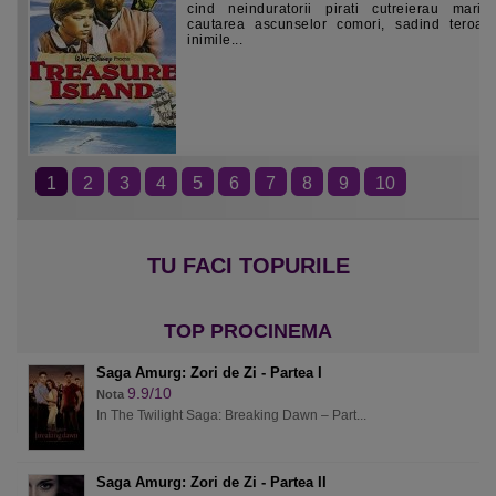
cind neinduratorii pirati cutreierau maril
cautarea ascunselor comori, sadind teroar
inimile...
1
2
3
4
5
6
7
8
9
10
Saga Amurg: Zori de Zi - Partea I
9.9/10
Nota
In The Twilight Saga: Breaking Dawn – Part...
Saga Amurg: Zori de Zi - Partea II