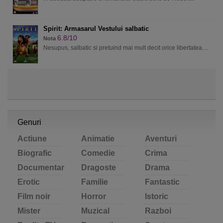
Spirit: Armasarul Vestului salbatic
6.8/10
Nota
Nesupus, salbatic si pretuind mai mult decit orice libertatea....
Genuri
Actiune
Animatie
Aventuri
Biografic
Comedie
Crima
Documentar
Dragoste
Drama
Erotic
Familie
Fantastic
Film noir
Horror
Istoric
Mister
Muzical
Razboi