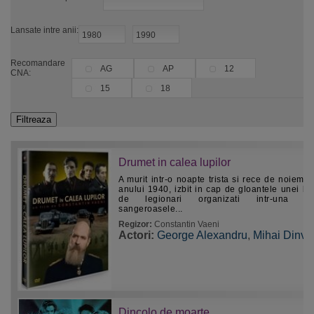
Lansate intre anii:
Recomandare
AG
AP
12
CNA:
15
18
Drumet in calea lupilor
A murit intr-o noapte trista si rece de noiembr
anului 1940, izbit in cap de gloantele unei b
de legionari organizati intr-una din
sangeroasele...
Regizor:
Constantin Vaeni
Actori:
George Alexandru
,
Mihai Dinva
Dincolo de moarte