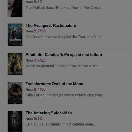
8/10
Nota
The Twilight Saga: Breaking Dawn - Part 2 este...
The Avengers: Razbunatorii
9.2/10
Nota
Continuand aventurile epice din Thor, Iron Man...
Piratii din Caraibe 4: Pe ape si mai tulburi
9.7/10
Nota
Aventura piratului Jack Sparrow continua si in...
Transformers: Dark of the Moon
8.4/10
Nota
Shia LaBeouf revine pe marile ecrane cu a treia...
The Amazing Spider-Man
8/10
Nota
La 4 ani de la ultimul film din celebra serie,...