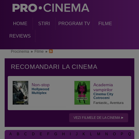
HOME
STIRI
PROGRAM TV
FILME
REVIEWS
Procinema
»
Filme
»
Non-stop
Academia
Hollywood
vampirilor
Multiplex
Cinema City
Cotroceni
,
Fantastic
Aventura
VEZI FILMELE DE LA CINEMA
A
B
C
D
E
F
G
H
I
J
K
L
M
N
O
P
Q