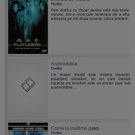
Thriller
Film distins cu Oscar pentru cele mai bune ef
sonore. Intr-o incercare temerara de a afla c
asteapta pe toti dupa moarte, citiva prieteni,...
Arahnofobia
Thriller
Un orasel linistit este victima invaziei 
paianjeni otravitori, iar cel care trebuie 
salveze pe locuitori este un doctor care sufer
arahnofobie....
Crima la inaltime
(1990)
Thriller