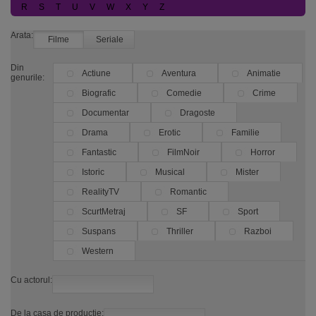
R
S
T
U
V
W
X
Y
Z
Arata:
Filme
Seriale
Din
Actiune
Aventura
Animatie
genurile:
Biografic
Comedie
Crime
Documentar
Dragoste
Drama
Erotic
Familie
Fantastic
FilmNoir
Horror
Istoric
Musical
Mister
RealityTV
Romantic
ScurtMetraj
SF
Sport
Suspans
Thriller
Razboi
Western
Cu actorul:
De la casa de productie: