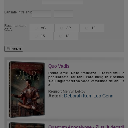
Lansate intre anii:
Recomandare
AG
AP
12
CNA:
15
18
Quo Vadis
Roma arde. Nero tradeaza. Crestinismul ca
popularitate. Iar fanii care merg in cinematog
s-au ingramadit sa vada versiunea de anul ac
a...
Regizor:
Mervyn LeRoy
Actori:
Deborah Kerr
,
Leo Genn
Quantum Apocalypse - Ziua Judecatii