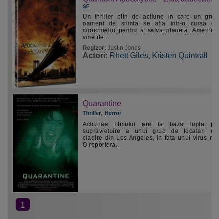
SF
Un thriller plin de actiune in care un gru
oameni de stiinta se afla intr-o cursa co
cronometru pentru a salva planeta. Amenint
vine de...
Regizor:
Justin Jones
Actori:
Rhett Giles
,
Kristen Quintrall
Quarantine
,
Thriller
Horror
Actiunea filmului are la baza lupta pen
supravietuire a unui grup de locatari din
cladire din Los Angeles, in fata unui virus mor
O reportera...
1