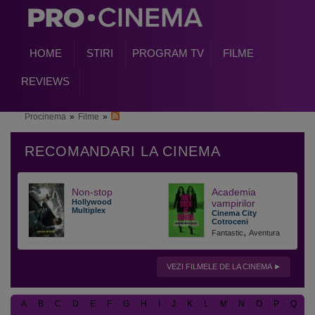
HOME
STIRI
PROGRAM TV
FILME
REVIEWS
Procinema
»
Filme
»
Non-stop
Academia
Hollywood
vampirilor
Multiplex
Cinema City
Cotroceni
,
Fantastic
Aventura
VEZI FILMELE DE LA CINEMA
A
B
C
D
E
F
G
H
I
J
K
L
M
N
O
P
Q