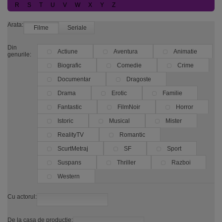
R
S
T
U
V
W
X
Y
Z
Arata:
Filme
Seriale
Din
Actiune
Aventura
Animatie
genurile:
Biografic
Comedie
Crime
Documentar
Dragoste
Drama
Erotic
Familie
Fantastic
FilmNoir
Horror
Istoric
Musical
Mister
RealityTV
Romantic
ScurtMetraj
SF
Sport
Suspans
Thriller
Razboi
Western
Cu actorul:
De la casa de productie: