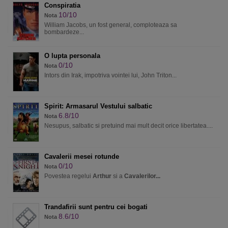
Conspiratia
10/10
Nota
William Jacobs, un fost general, comploteaza sa
bombardeze...
O lupta personala
0/10
Nota
Intors din Irak, impotriva vointei lui, John Triton...
Spirit: Armasarul Vestului salbatic
6.8/10
Nota
Nesupus, salbatic si pretuind mai mult decit orice libertatea....
Cavalerii mesei rotunde
0/10
Nota
Povestea regelui
Arthur
si a
Cavalerilor...
Trandafirii sunt pentru cei bogati
8.6/10
Nota
...