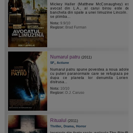
Mickey Haller (Matthew McConaughey) est
avocat din L.A., al carui birou este de 
bancheta din spate a unei limuzine Lincoln. C
se plimba...
Nota:
9.9/10
Regizor:
Brad Furman
Numarul patru
(2011)
,
SF
Actiune
Numarul patru spune povestea a noua adolesc
cu puteri paranormale care se refugiaza pe T
dupa ce planeta lor denumita Lorien e
distrusa...
Nota:
10/10
Regizor:
D.J. Caruso
Ritualul
(2011)
,
,
Thriller
Drama
Horror