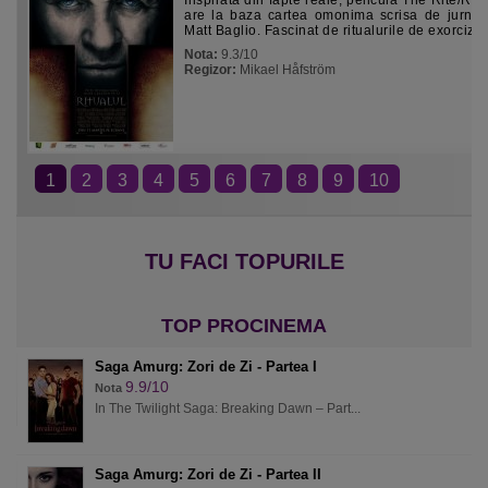
Inspirata din fapte reale, pelicula The Rite/Ritu
are la baza cartea omonima scrisa de jurnali
Matt Baglio. Fascinat de ritualurile de exorcizare
Nota:
9.3/10
Regizor:
Mikael Håfström
1
2
3
4
5
6
7
8
9
10
Saga Amurg: Zori de Zi - Partea I
9.9/10
Nota
In The Twilight Saga: Breaking Dawn – Part...
Saga Amurg: Zori de Zi - Partea II