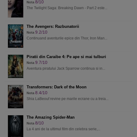
8/10
Nota
The Twilight Saga: Breaking Dawn - Part 2 este...
The Avengers: Razbunatorii
9.2/10
Nota
Continuand aventurile epice din Thor, Iron Man...
Piratii din Caraibe 4: Pe ape si mai tulburi
9.7/10
Nota
Aventura piratului Jack Sparrow continua si in...
Transformers: Dark of the Moon
8.4/10
Nota
Shia LaBeouf revine pe marile ecrane cu a treia...
The Amazing Spider-Man
8/10
Nota
La 4 ani de la ultimul film din celebra serie,...