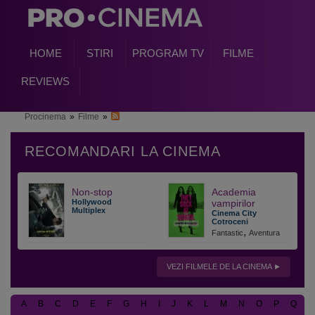
HOME
STIRI
PROGRAM TV
FILME
REVIEWS
Procinema
»
Filme
»
Non-stop
Academia
Hollywood
vampirilor
Multiplex
Cinema City
Cotroceni
,
Fantastic
Aventura
VEZI FILMELE DE LA CINEMA
A
B
C
D
E
F
G
H
I
J
K
L
M
N
O
P
Q