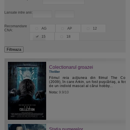
Lansate intre anii:
Recomandare
AG
AP
12
CNA:
15
18
Colectionarul groazei
Thriller
Filmul reia acţiunea din filmul The Colle
(2009), în care Arkin, un fost puşcăriaş, a fost r
de un individ mascat al cărui hobby...
Nota:
9.9/10
Statia numerelor