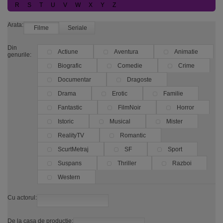
R
S
T
U
V
W
X
Y
Z
Arata:
Filme
Seriale
Din
Actiune
Aventura
Animatie
genurile:
Biografic
Comedie
Crime
Documentar
Dragoste
Drama
Erotic
Familie
Fantastic
FilmNoir
Horror
Istoric
Musical
Mister
RealityTV
Romantic
ScurtMetraj
SF
Sport
Suspans
Thriller
Razboi
Western
Cu actorul:
De la casa de productie: