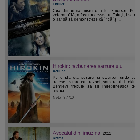
Thriller
Cea din urmă misiune a lui Emerson Kent
veteran CIA, a fost un dezastru. Totuşi, i se ma
o şansă să demonstreze că încă îşi...
Hirokin: razbunarea samuraiului
Actiune
Pe o planeta pustiita si stearpa, unde oam
traiesc drama unui razboi, samuraiul Hirokin 
Bentley) trebuie sa isi indeplineasca dest
atunci...
Nota:
8.4/10
Avocatul din limuzina
(2011)
Drama