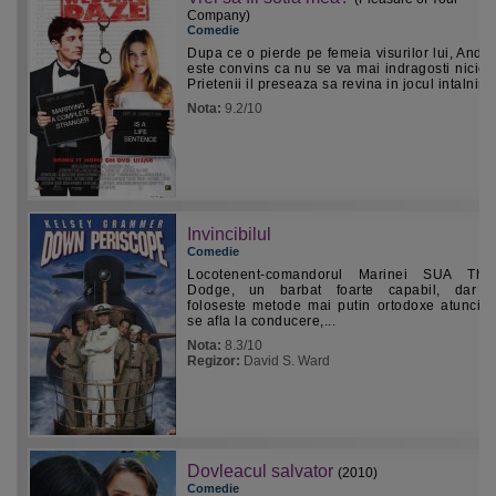
Company)
Comedie
Dupa ce o pierde pe femeia visurilor lui, Ande
este convins ca nu se va mai indragosti niciod
Prietenii il preseaza sa revina in jocul intalnirilor
Nota:
9.2/10
Invincibilul
Comedie
Locotenent-comandorul Marinei SUA Tho
Dodge, un barbat foarte capabil, dar c
foloseste metode mai putin ortodoxe atunci 
se afla la conducere,...
Nota:
8.3/10
Regizor:
David S. Ward
Dovleacul salvator
(2010)
Comedie