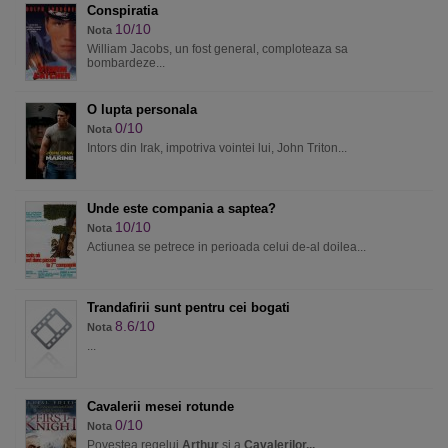
Conspiratia
10/10
Nota
William Jacobs, un fost general, comploteaza sa
bombardeze...
O lupta personala
0/10
Nota
Intors din Irak, impotriva vointei lui, John Triton...
Unde este compania a saptea?
10/10
Nota
Actiunea se petrece in perioada celui de-al doilea...
Trandafirii sunt pentru cei bogati
8.6/10
Nota
...
Cavalerii mesei rotunde
0/10
Nota
Povestea regelui
Arthur
si a
Cavalerilor...