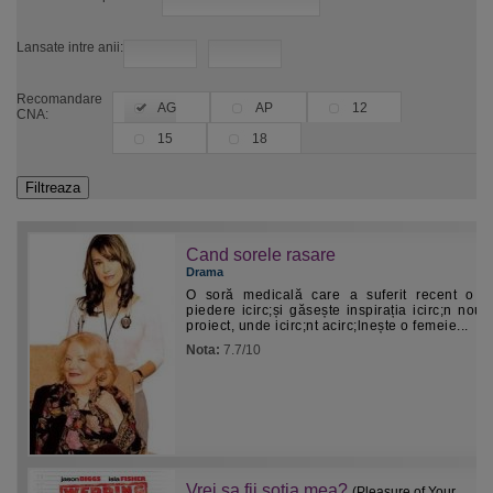
Lansate intre anii:
Recomandare
AG
AP
12
CNA:
15
18
Cand sorele rasare
Drama
O soră medicală care a suferit recent o 
piedere icirc;și găsește inspirația icirc;n noul
proiect, unde icirc;nt acirc;lnește o femeie...
Nota:
7.7/10
Vrei sa fii sotia mea?
(Pleasure of Your