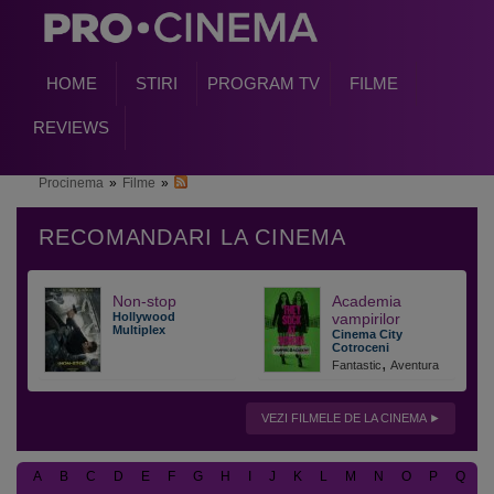
HOME
STIRI
PROGRAM TV
FILME
REVIEWS
Procinema
»
Filme
»
Non-stop
Academia
Hollywood
vampirilor
Multiplex
Cinema City
Cotroceni
,
Fantastic
Aventura
VEZI FILMELE DE LA CINEMA
A
B
C
D
E
F
G
H
I
J
K
L
M
N
O
P
Q