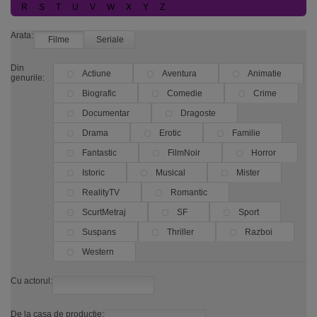
R
S
T
U
V
W
X
Y
Z
Arata:
Filme
Seriale
Din
Actiune
Aventura
Animatie
genurile:
Biografic
Comedie
Crime
Documentar
Dragoste
Drama
Erotic
Familie
Fantastic
FilmNoir
Horror
Istoric
Musical
Mister
RealityTV
Romantic
ScurtMetraj
SF
Sport
Suspans
Thriller
Razboi
Western
Cu actorul:
De la casa de productie: