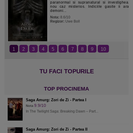
paranormal si supranatural si investigheaz
nou caz misterios. Indiciile gasite ii arat
demoni...
Nota:
8.6/10
Regizor:
Uwe Boll
1
2
3
4
5
6
7
8
9
10
Saga Amurg: Zori de Zi - Partea I
9.9/10
Nota
In The Twilight Saga: Breaking Dawn – Part...
Saga Amurg: Zori de Zi - Partea II