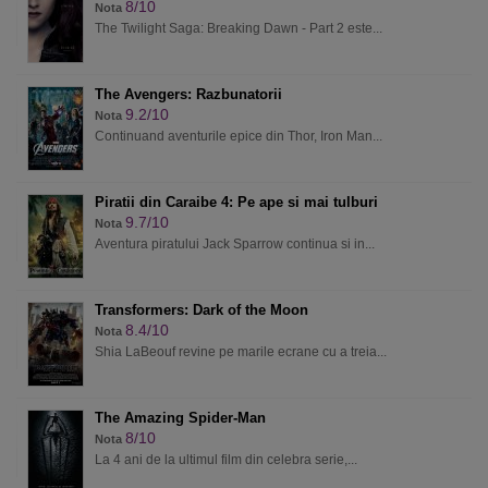
8/10
Nota
The Twilight Saga: Breaking Dawn - Part 2 este...
The Avengers: Razbunatorii
9.2/10
Nota
Continuand aventurile epice din Thor, Iron Man...
Piratii din Caraibe 4: Pe ape si mai tulburi
9.7/10
Nota
Aventura piratului Jack Sparrow continua si in...
Transformers: Dark of the Moon
8.4/10
Nota
Shia LaBeouf revine pe marile ecrane cu a treia...
The Amazing Spider-Man
8/10
Nota
La 4 ani de la ultimul film din celebra serie,...