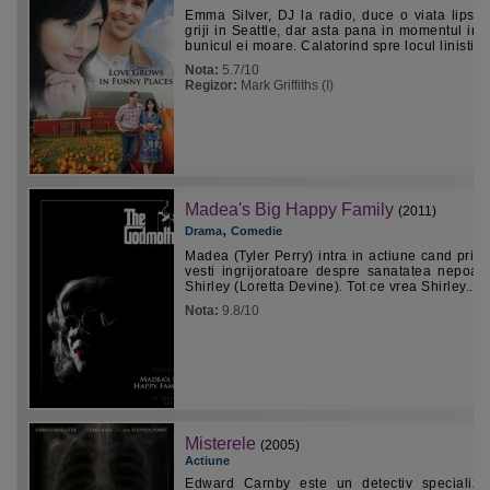
Emma Silver, DJ la radio, duce o viata lipsit
griji in Seattle, dar asta pana in momentul in 
bunicul ei moare. Calatorind spre locul linistit...
Nota:
5.7/10
Regizor:
Mark Griffiths (I)
Madea's Big Happy Family
(2011)
,
Drama
Comedie
Madea (Tyler Perry) intra in actiune cand prim
vesti ingrijoratoare despre sanatatea nepoate
Shirley (Loretta Devine). Tot ce vrea Shirley...
Nota:
9.8/10
Misterele
(2005)
Actiune
Edward Carnby este un detectiv specializa