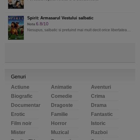
Spirit: Armasarul Vestului salbatic
6.8/10
Nota
Nesupus, salbatic si pretuind mai mult decit orice libertatea....
Genuri
Actiune
Animatie
Aventuri
Biografic
Comedie
Crima
Documentar
Dragoste
Drama
Erotic
Familie
Fantastic
Film noir
Horror
Istoric
Mister
Muzical
Razboi