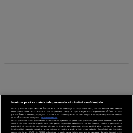
Nouă ne pasă ca datele tale personale să rămână confidențiale
Noi și partenerii noștri
201
stocăm și/sau accesăm informații pe dispozitivul dvs., precum identificatorii cookie
unici pentru prelucrarea datelor cu caracter personal. Puteți accepta sau gestiona alegerile dvs. făcând clic mai
CINEMA
jos sau în orice moment, pe pagina cu politica de confidențialitate. Aceste alegeri vor fi raportate partenerilor noștri
și nu vă vor afecta navigarea.
Mai multe detalii
Noi si partenerii nostri (retelele de socializare si agentiile de publicitate partenere, precum si furnizorii nostri de
servicii de date analitice) prelucram date pentru a permite website-ului sa functioneze, pentru a personaliza
DIVERTISMENT
continutul si anunturile publicitare afisate in functie de interesele si/sau profilul dvs., pentru a va oferi
functionalitati aferente retelelor de socializare si pentru a analiza traficul pe website. Beneficiati de drepturile
prevazute de art. 15-22 din GDPR in legatura cu prelucrarea datelor cu caracter personal. Aceste drepturi pot fi