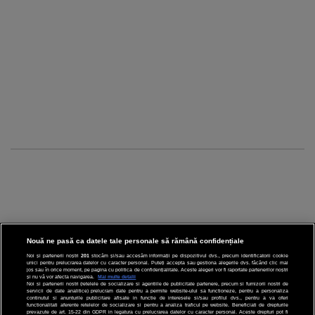
Nouă ne pasă ca datele tale personale să rămână confidențiale
Noi și partenerii noștri
201
stocăm și/sau accesăm informații pe dispozitivul dvs., precum identificatorii cookie
unici pentru prelucrarea datelor cu caracter personal. Puteți accepta sau gestiona alegerile dvs. făcând clic mai
CINEMA
jos sau în orice moment, pe pagina cu politica de confidențialitate. Aceste alegeri vor fi raportate partenerilor noștri
și nu vă vor afecta navigarea.
Mai multe detalii
Noi si partenerii nostri (retelele de socializare si agentiile de publicitate partenere, precum si furnizorii nostri de
servicii de date analitice) prelucram date pentru a permite website-ului sa functioneze, pentru a personaliza
DIVERTISMENT
continutul si anunturile publicitare afisate in functie de interesele si/sau profilul dvs., pentru a va oferi
functionalitati aferente retelelor de socializare si pentru a analiza traficul pe website. Beneficiati de drepturile
prevazute de art. 15-22 din GDPR in legatura cu prelucrarea datelor cu caracter personal. Aceste drepturi pot fi